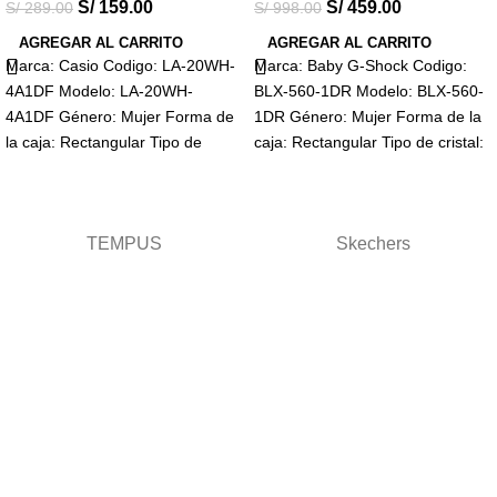
S/
159.00
S/
459.00
S/
289.00
S/
998.00
AGREGAR AL CARRITO
AGREGAR AL CARRITO
Marca: Casio Codigo: LA-20WH-
Marca: Baby G-Shock Codigo:
4A1DF Modelo: LA-20WH-
BLX-560-1DR Modelo: BLX-560-
4A1DF Género: Mujer Forma de
1DR Género: Mujer Forma de la
la caja: Rectangular Tipo de
caja: Rectangular Tipo de cristal:
cristal: Resina Visualización:
Mineral Visualización: Digital
Digital Tipo
TEMPUS
Skechers
Términos y condiciones
Términos
Términos de envio