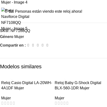
12
Personas están viendo este reloj ahora!
SKU:
NF7108QQ
Género
Mujer
Compartir en :
Modelos similares
-45%
-54%
Reloj Casio Digital LA-20WH-
Reloj Baby G-Shock Digital
4A1DF Mujer
BLX-560-1DR Mujer
HOT
HOT
Mujer
Mujer