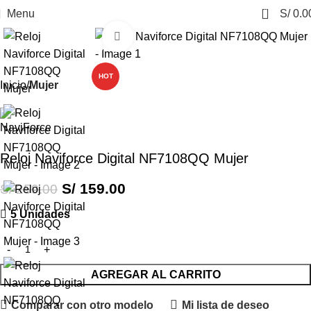
0
Menu
S/
0.0
Click to enlarge
-39%
HOT
Inicio
Mujer
Reloj Naviforce Digital NF7108QQ Mujer
S/
159.00
S/
259.00
5 Unidades
AGREGAR AL CARRITO
Comparar con otro modelo
Mi lista de deseo