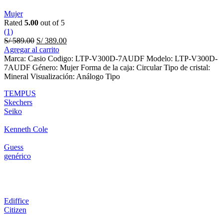
Mujer
Rated
5.00
out of 5
(1)
Original
Current
S/
589.00
S/
389.00
price
price
Agregar al carrito
was:
is:
Marca: Casio Codigo: LTP-V300D-7AUDF Modelo: LTP-V300D-
S/ 589.00.
S/ 389.00.
7AUDF Género: Mujer Forma de la caja: Circular Tipo de cristal:
Mineral Visualización: Análogo Tipo
TEMPUS
Skechers
Seiko
Kenneth Cole
Guess
genérico
Ediffice
Citizen