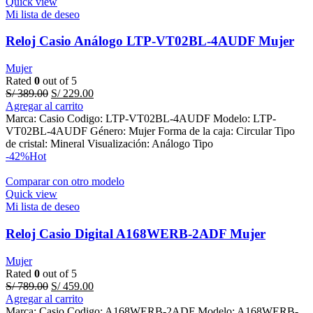
Quick view
Mi lista de deseo
Reloj Casio Análogo LTP-VT02BL-4AUDF Mujer
Mujer
Rated
0
out of 5
Original
Current
S/
389.00
S/
229.00
price
price
Agregar al carrito
was:
is:
Marca: Casio Codigo: LTP-VT02BL-4AUDF Modelo: LTP-
S/ 389.00.
S/ 229.00.
VT02BL-4AUDF Género: Mujer Forma de la caja: Circular Tipo
de cristal: Mineral Visualización: Análogo Tipo
-42%
Hot
Comparar con otro modelo
Quick view
Mi lista de deseo
Reloj Casio Digital A168WERB-2ADF Mujer
Mujer
Rated
0
out of 5
Original
Current
S/
789.00
S/
459.00
price
price
Agregar al carrito
was:
is:
Marca: Casio Codigo: A168WERB-2ADF Modelo: A168WERB-