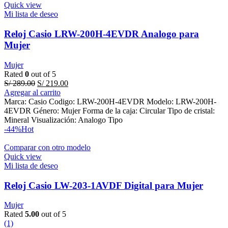
Quick view
Mi lista de deseo
Reloj Casio LRW-200H-4EVDR Analogo para
Mujer
Mujer
Rated
0
out of 5
Original
Current
S/
289.00
S/
219.00
price
price
Agregar al carrito
was:
is:
Marca: Casio Codigo: LRW-200H-4EVDR Modelo: LRW-200H-
S/ 289.00.
S/ 219.00.
4EVDR Género: Mujer Forma de la caja: Circular Tipo de cristal:
Mineral Visualización: Analogo Tipo
-44%
Hot
Comparar con otro modelo
Quick view
Mi lista de deseo
Reloj Casio LW-203-1AVDF Digital para Mujer
Mujer
Rated
5.00
out of 5
(1)