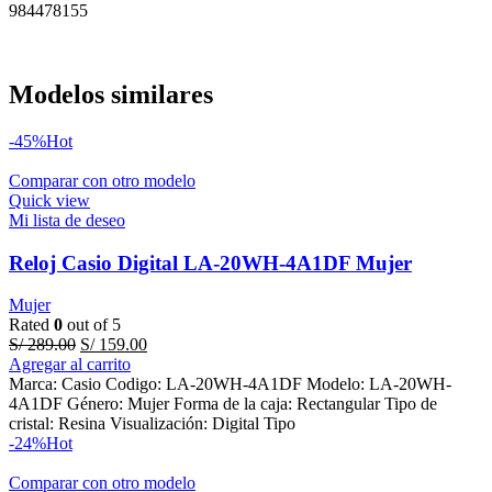
984478155
Modelos similares
-45%
Hot
Comparar con otro modelo
Quick view
Mi lista de deseo
Reloj Casio Digital LA-20WH-4A1DF Mujer
Mujer
Rated
0
out of 5
Original
Current
S/
289.00
S/
159.00
price
price
Agregar al carrito
was:
is:
Marca: Casio Codigo: LA-20WH-4A1DF Modelo: LA-20WH-
S/ 289.00.
S/ 159.00.
4A1DF Género: Mujer Forma de la caja: Rectangular Tipo de
cristal: Resina Visualización: Digital Tipo
-24%
Hot
Comparar con otro modelo