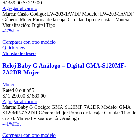
Original
Current
S/
389.00
S/
219.00
price
price
Agregar al carrito
was:
is:
Marca: Casio Codigo: LW-203-1AVDF Modelo: LW-203-1AVDF
S/ 389.00.
S/ 219.00.
Género: Mujer Forma de la caja: Circular Tipo de cristal: Mineral
Visualización: Digital Tipo
-47%
Hot
Comparar con otro modelo
Quick view
Mi lista de deseo
Reloj Baby G Análogo – Digital GMA-S120MF-
7A2DR Mujer
Mujer
Rated
0
out of 5
Original
Current
S/
1,299.00
S/
689.00
price
price
Agregar al carrito
was:
is:
Marca: Baby G Codigo: GMA-S120MF-7A2DR Modelo: GMA-
S/ 1,299.00.
S/ 689.00.
S120MF-7A2DR Género: Mujer Forma de la caja: Circular Tipo de
cristal: Mineral Visualización: Análogo
-41%
Hot
Comparar con otro modelo