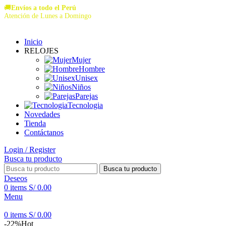
🚚
Envíos a todo el Perú
Atención de Lunes a Domingo
Inicio
RELOJES
Mujer
Hombre
Unisex
Niños
Parejas
Tecnologia
Novedades
Tienda
Contáctanos
Login / Register
Busca tu producto
Busca tu producto
Deseos
0
items
S/
0.00
Menu
0
items
S/
0.00
-22%
Hot