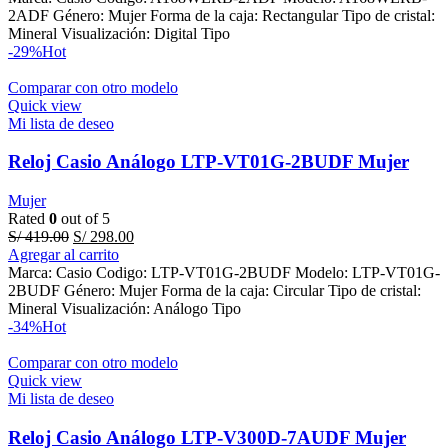
S/ 789.00.
S/ 459.00.
2ADF Género: Mujer Forma de la caja: Rectangular Tipo de cristal:
Mineral Visualización: Digital Tipo
-29%
Hot
Comparar con otro modelo
Quick view
Mi lista de deseo
Reloj Casio Análogo LTP-VT01G-2BUDF Mujer
Mujer
Rated
0
out of 5
Original
Current
S/
419.00
S/
298.00
price
price
Agregar al carrito
was:
is:
Marca: Casio Codigo: LTP-VT01G-2BUDF Modelo: LTP-VT01G-
S/ 419.00.
S/ 298.00.
2BUDF Género: Mujer Forma de la caja: Circular Tipo de cristal:
Mineral Visualización: Análogo Tipo
-34%
Hot
Comparar con otro modelo
Quick view
Mi lista de deseo
Reloj Casio Análogo LTP-V300D-7AUDF Mujer