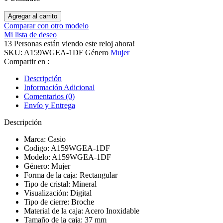
S/ 449.00.
S/ 349.00.
Reloj
Agregar al carrito
Casio
Comparar con otro modelo
A159WGEA-
Mi lista de deseo
1DF
13
Personas están viendo este reloj ahora!
Digital
SKU:
A159WGEA-1DF
Género
Mujer
para
Compartir en :
Mujer
quantity
Descripción
Información Adicional
Comentarios (0)
Envío y Entrega
Descripción
Marca: Casio
Codigo: A159WGEA-1DF
Modelo: A159WGEA-1DF
Género: Mujer
Forma de la caja: Rectangular
Tipo de cristal: Mineral
Visualización: Digital
Tipo de cierre: Broche
Material de la caja: Acero Inoxidable
Tamaño de la caja: 37 mm