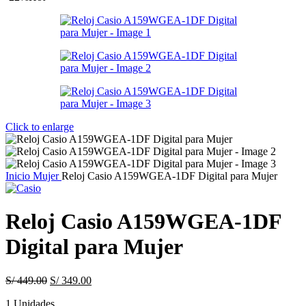
Click to enlarge
Inicio
Mujer
Reloj Casio A159WGEA-1DF Digital para Mujer
Reloj Casio A159WGEA-1DF
Digital para Mujer
Original
Current
S/
449.00
S/
349.00
price
price
1 Unidades
was:
is: