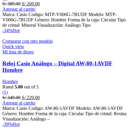
Original
Current
S/
389.00
S/
269.00
price
price
Agregar al carrito
was:
is:
Marca: Casio Codigo: MTP-V006G-7BUDF Modelo: MTP-
S/ 389.00.
S/ 269.00.
V006G-7BUDF Género: Hombre Forma de la caja: Circular Tipo
de cristal: Mineral Visualización: Análogo Tipo
-34%
Hot
Comparar con otro modelo
Quick view
Mi lista de deseo
Reloj Casio Análogo – Digital AW-80-1AVDF
Hombre
Hombre
Rated
5.00
out of 5
(1)
Original
Current
S/
349.00
S/
229.00
price
price
Agregar al carrito
was:
is:
Marca: Casio Codigo: AW-80-1AVDF Modelo: AW-80-1AVDF
S/ 349.00.
S/ 229.00.
Género: Hombre Forma de la caja: Circular Tipo de cristal: Resina
Visualización: Análogo –
-39%
Hot