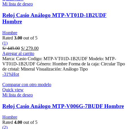
Mi lista de deseo
Reloj Casio Análogo MTP-VT01D-1B2UDF
Hombre
Hombre
Rated
3.00
out of 5
(1)
Original
Current
S/
449.00
S/
279.00
price
price
Agregar al carrito
was:
is:
Marca: Casio Codigo: MTP-VT01D-1B2UDF Modelo: MTP-
S/ 449.00.
S/ 279.00.
VT01D-1B2UDF Género: Hombre Forma de la caja: Circular Tipo
de cristal: Mineral Visualización: Análogo Tipo
-31%
Hot
Comparar con otro modelo
Quick view
Mi lista de deseo
Reloj Casio Análogo MTP-V006G-7BUDF Hombre
Hombre
Rated
4.00
out of 5
(2)