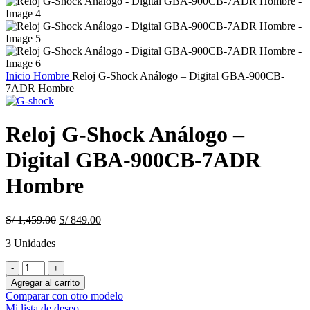
Inicio
Hombre
Reloj G-Shock Análogo – Digital GBA-900CB-
7ADR Hombre
Reloj G-Shock Análogo –
Digital GBA-900CB-7ADR
Hombre
Original
Current
S/
1,459.00
S/
849.00
price
price
3 Unidades
was:
is:
S/ 1,459.00.
S/ 849.00.
Reloj
G-
Agregar al carrito
Shock
Comparar con otro modelo
Análogo
Mi lista de deseo