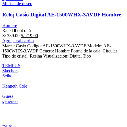
Mi lista de deseo
Reloj Casio Digital AE-1500WHX-3AVDF Hombre
Hombre
Rated
0
out of 5
Original
Current
S/
389.00
S/
219.00
price
price
Agregar al carrito
was:
is:
Marca: Casio Codigo: AE-1500WHX-3AVDF Modelo: AE-
S/ 389.00.
S/ 219.00.
1500WHX-3AVDF Género: Hombre Forma de la caja: Circular
Tipo de cristal: Resina Visualización: Digital Tipo
TEMPUS
Skechers
Seiko
Kenneth Cole
Guess
genérico
Ediffice