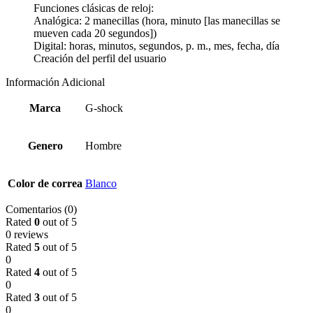
Funciones clásicas de reloj:
Analógica: 2 manecillas (hora, minuto [las manecillas se
mueven cada 20 segundos])
Digital: horas, minutos, segundos, p. m., mes, fecha, día
Creación del perfil del usuario
Información Adicional
Marca
G-shock
Genero
Hombre
Color de correa
Blanco
Comentarios (0)
Rated
0
out of 5
0 reviews
Rated
5
out of 5
0
Rated
4
out of 5
0
Rated
3
out of 5
0