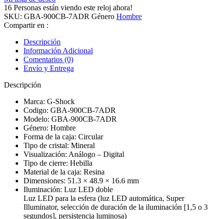
-
16
Personas están viendo este reloj ahora!
Digital
SKU:
GBA-900CB-7ADR
Género
Hombre
GBA-
Compartir en :
900CB-
7ADR
Descripción
Hombre
Información Adicional
quantity
Comentarios (0)
Envío y Entrega
Descripción
Marca: G-Shock
Codigo: GBA-900CB-7ADR
Modelo: GBA-900CB-7ADR
Género: Hombre
Forma de la caja: Circular
Tipo de cristal: Mineral
Visualización: Análogo – Digital
Tipo de cierre: Hebilla
Material de la caja: Resina
Dimensiones: 51.3 × 48.9 × 16.6 mm
Iluminación: Luz LED doble
Luz LED para la esfera (luz LED automática, Super
Illuminator, selección de duración de la iluminación [1,5 o 3
segundos], persistencia luminosa)