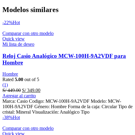
Modelos similares
-22%
Hot
Comparar con otro modelo
Quick view
Mi lista de deseo
Reloj Casio Analógico MCW-100H-9A2VDF para
Hombre
Hombre
Rated
5.00
out of 5
(1)
Original
Current
S/
449.00
S/
349.00
price
price
Agregar al carrito
was:
is:
Marca: Casio Codigo: MCW-100H-9A2VDF Modelo: MCW-
S/ 449.00.
S/ 349.00.
100H-9A2VDF Género: Hombre Forma de la caja: Circular Tipo de
cristal: Mineral Visualización: Analógico Tipo
-38%
Hot
Comparar con otro modelo
Quick view