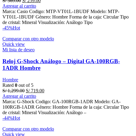
Original
Current
S/
369.00
S/
259.00
price
price
Agregar al carrito
was:
is:
Marca: Casio Codigo: MTP-VT01L-1BUDF Modelo: MTP-
S/ 369.00.
S/ 259.00.
VT01L-1BUDF Género: Hombre Forma de la caja: Circular Tipo
de cristal: Mineral Visualización: Análogo Tipo
-45%
Hot
Comparar con otro modelo
Quick view
Mi lista de deseo
Reloj G-Shock Análogo – Digital GA-100RGB-
1ADR Hombre
Hombre
Rated
0
out of 5
Original
Current
S/
1,299.00
S/
719.00
price
price
Agregar al carrito
was:
is:
Marca: G-Shock Codigo: GA-100RGB-1ADR Modelo: GA-
S/ 1,299.00.
S/ 719.00.
100RGB-1ADR Género: Hombre Forma de la caja: Circular Tipo
de cristal: Mineral Visualización: Análogo –
-44%
Hot
Comparar con otro modelo
Quick view