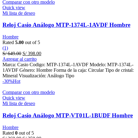
Comparar con otro modelo
Quick view
Mi lista de deseo
Reloj Casio Análogo MTP-1374L-1AVDF Hombre
Hombre
Rated
5.00
out of 5
(1)
Original
Current
S/
649.00
S/
398.00
price
price
Agregar al carrito
was:
is:
Marca: Casio Codigo: MTP-1374L-1AVDF Modelo: MTP-1374L-
S/ 649.00.
S/ 398.00.
1AVDF Género: Hombre Forma de la caja: Circular Tipo de cristal:
Mineral Visualización: Análogo Tipo
-30%
Hot
Comparar con otro modelo
Quick view
Mi lista de deseo
Reloj Casio Análogo MTP-VT01L-1BUDF Hombre
Hombre
Rated
0
out of 5