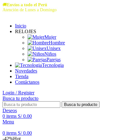
🚚
Envíos a todo el Perú
Atención de Lunes a Domingo
Inicio
RELOJES
Mujer
Hombre
Unisex
Niños
Parejas
Tecnologia
Novedades
Tienda
Contáctanos
Login / Register
Busca tu producto
Busca tu producto
Deseos
0
items
S/
0.00
Menu
0
items
S/
0.00
-42%
Hot