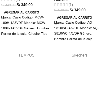
S/
349.00
(1)
S/
449.00
S/
349.00
S/
549.00
AGREGAR AL CARRITO
Marca: Casio Codigo: MCW-
AGREGAR AL CARRITO
Marca: Casio Codigo: AQ-
100H-1A3VDF Modelo: MCW-
S810WC-4AVDF Modelo: AQ-
100H-1A3VDF Género: Hombre
S810WC-4AVDF Género:
Forma de la caja: Circular Tipo
Hombre Forma de la caja:
de cristal: Mineral Visualización:
Circular Tipo de cristal: Mineral
Analógico Tipo
Visualización: Analógico-Digital
Tipo
TEMPUS
Skechers
Términos y condiciones
Términos
Términos de envio