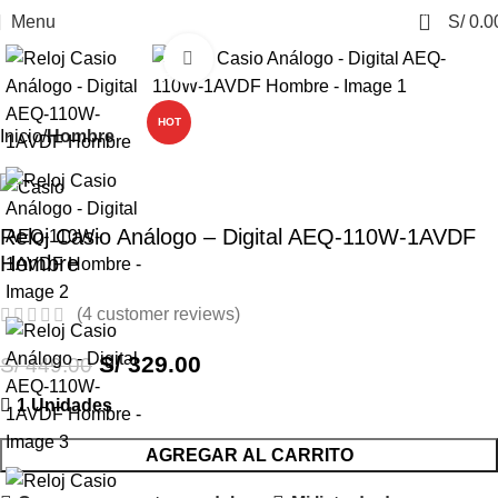
0
Menu
S/
0.0
Click to enlarge
-27%
HOT
Inicio
Hombre
Reloj Casio Análogo – Digital AEQ-110W-1AVDF
Hombre
(
4
customer reviews)
S/
329.00
S/
449.00
1 Unidades
AGREGAR AL CARRITO