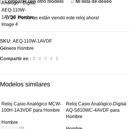
Comparar con otro modelo
Mi lista de deseo
20
Personas están viendo este reloj ahora!
SKU:
AEQ-110W-1AVDF
Género
Hombre
Compartir en :
Modelos similares
-22%
-36%
Reloj Casio Analógico MCW-
Reloj Casio Analógico-Digital
100H-1A3VDF para Hombre
AQ-S810WC-4AVDF para
HOT
HOT
Hombre
Hombre
(2)
Hombre