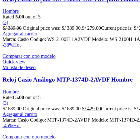
Hombre
Rated
5.00
out of 5
(3)
S/
389.00
Original price was: S/ 389.00.
S/
279.00
Current price is: S/
Agregar al carrito
Marca: Casio Codigo: WS-2100H-1A2VDF Modelo: WS-2100H-1A2VDF G
-38%
Hot
Comparar con otro modelo
Quick view
Mi lista de deseo
Reloj Casio Análogo MTP-1374D-2AVDF Hombre
Hombre
Rated
5.00
out of 5
(3)
S/
689.00
Original price was: S/ 689.00.
S/
429.00
Current price is: S/
Agregar al carrito
Marca: Casio Codigo: MTP-1374D-2AVDF Modelo: MTP-1374D-2AVDF G
-45%
Hot
Comparar con otro modelo