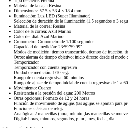
Tipo de cierre: Hebilla
Material de la caja: Resina
Dimensiones: 57.5 × 53.4 × 18.4 mm
Iluminación: Luz LED (Super Illuminator)
Selección de duración de la iluminación (1,5 segundos o 3 segu
Material de la correa: Resina
Color de la correa: Azul Marino
Color del dial: Azul Marino
Cronómetro: Cronómetro de 1/100 segundos
Capacidad de medición: 23:59’59.99″
Modos de medición: tiempo transcurrido, tiempo de fracción, tie
Otros: alarma de tiempo objetivo; inicio directo desde el modo 
Temporizador
Temporizador con cuenta regresiva
Unidad de medición: 1/10 seg.
Rango de cuenta regresiva: 60 minutos
Rango de ajuste de tiempo inicial de cuenta regresiva: de 1 a 
Movimiento: Cuarzo
Resistencia a la presión del agua: 200 Metros
Otras opciones: Formato de 12 y 24 horas
Función de movimiento de agujas (las agujas se apartan para prop
Funciones clásicas de reloj:
Analógica: 2 manecillas (hora, minuto [las manecillas se muev
Digital: horas, minutos, segundos, p. m., mes, fecha, día