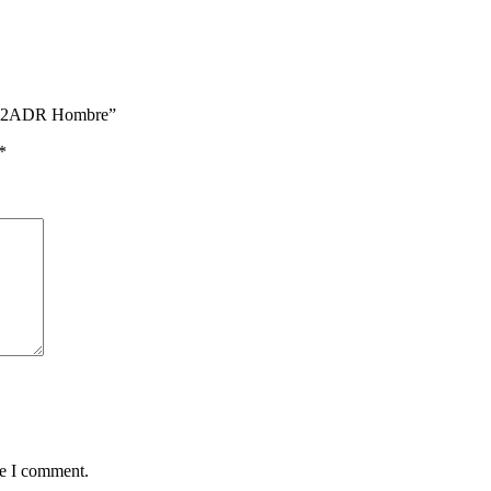
CA-2ADR Hombre”
*
me I comment.