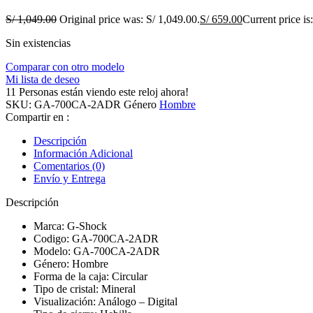
S/
1,049.00
Original price was: S/ 1,049.00.
S/
659.00
Current price is
Sin existencias
Comparar con otro modelo
Mi lista de deseo
11
Personas están viendo este reloj ahora!
SKU:
GA-700CA-2ADR
Género
Hombre
Compartir en :
Descripción
Información Adicional
Comentarios (0)
Envío y Entrega
Descripción
Marca: G-Shock
Codigo: GA-700CA-2ADR
Modelo: GA-700CA-2ADR
Género: Hombre
Forma de la caja: Circular
Tipo de cristal: Mineral
Visualización: Análogo – Digital