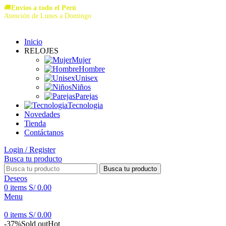
🚚
Envíos a todo el Perú
Atención de Lunes a Domingo
Inicio
RELOJES
Mujer
Hombre
Unisex
Niños
Parejas
Tecnologia
Novedades
Tienda
Contáctanos
Login / Register
Busca tu producto
Busca tu producto
Deseos
0
items
S/
0.00
Menu
0
items
S/
0.00
-37%
Sold out
Hot