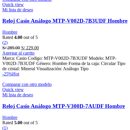
Quick view
Mi lista de deseo
Reloj Casio Análogo MTP-V002D-7B3UDF Hombre
Hombre
Rated
4.00
out of 5
(2)
Original
Current
S/
289.00
S/
229.00
price
price
Agregar al carrito
was:
is:
Marca: Casio Codigo: MTP-V002D-7B3UDF Modelo: MTP-
S/ 289.00.
S/ 229.00.
V002D-7B3UDF Género: Hombre Forma de la caja: Circular Tipo
de cristal: Mineral Visualización: Análogo Tipo
-25%
Hot
Comparar con otro modelo
Quick view
Mi lista de deseo
Reloj Casio Análogo MTP-V300D-7AUDF Hombre
Hombre
Rated
5.00
out of 5
(1)