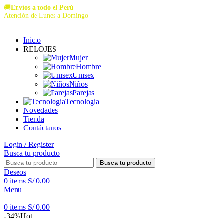
🚚
Envíos a todo el Perú
Atención de Lunes a Domingo
Inicio
RELOJES
Mujer
Hombre
Unisex
Niños
Parejas
Tecnologia
Novedades
Tienda
Contáctanos
Login / Register
Busca tu producto
Busca tu producto
Deseos
0
items
S/
0.00
Menu
0
items
S/
0.00
-34%
Hot