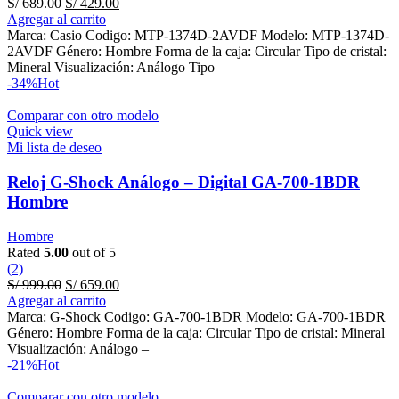
Original
Current
S/
689.00
S/
429.00
price
price
Agregar al carrito
was:
is:
Marca: Casio Codigo: MTP-1374D-2AVDF Modelo: MTP-1374D-
S/ 689.00.
S/ 429.00.
2AVDF Género: Hombre Forma de la caja: Circular Tipo de cristal:
Mineral Visualización: Análogo Tipo
-34%
Hot
Comparar con otro modelo
Quick view
Mi lista de deseo
Reloj G-Shock Análogo – Digital GA-700-1BDR
Hombre
Hombre
Rated
5.00
out of 5
(2)
Original
Current
S/
999.00
S/
659.00
price
price
Agregar al carrito
was:
is:
Marca: G-Shock Codigo: GA-700-1BDR Modelo: GA-700-1BDR
S/ 999.00.
S/ 659.00.
Género: Hombre Forma de la caja: Circular Tipo de cristal: Mineral
Visualización: Análogo –
-21%
Hot
Comparar con otro modelo