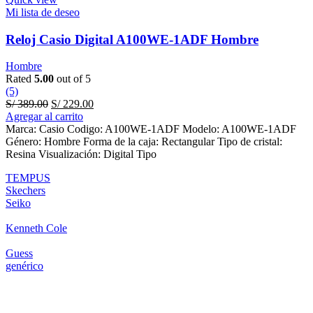
Mi lista de deseo
Reloj Casio Digital A100WE-1ADF Hombre
Hombre
Rated
5.00
out of 5
(5)
Original
Current
S/
389.00
S/
229.00
price
price
Agregar al carrito
was:
is:
Marca: Casio Codigo: A100WE-1ADF Modelo: A100WE-1ADF
S/ 389.00.
S/ 229.00.
Género: Hombre Forma de la caja: Rectangular Tipo de cristal:
Resina Visualización: Digital Tipo
TEMPUS
Skechers
Seiko
Kenneth Cole
Guess
genérico