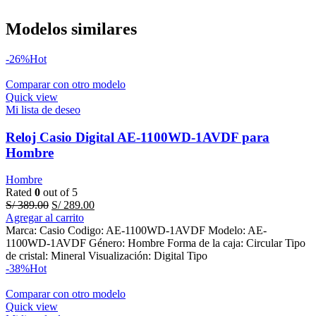
Modelos similares
-26%
Hot
Comparar con otro modelo
Quick view
Mi lista de deseo
Reloj Casio Digital AE-1100WD-1AVDF para
Hombre
Hombre
Rated
0
out of 5
Original
Current
S/
389.00
S/
289.00
price
price
Agregar al carrito
was:
is:
Marca: Casio Codigo: AE-1100WD-1AVDF Modelo: AE-
S/ 389.00.
S/ 289.00.
1100WD-1AVDF Género: Hombre Forma de la caja: Circular Tipo
de cristal: Mineral Visualización: Digital Tipo
-38%
Hot
Comparar con otro modelo
Quick view