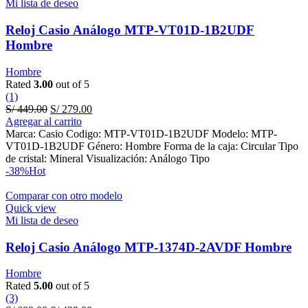
Mi lista de deseo
Reloj Casio Análogo MTP-VT01D-1B2UDF
Hombre
Hombre
Rated
3.00
out of 5
(1)
Original
Current
S/
449.00
S/
279.00
price
price
Agregar al carrito
was:
is:
Marca: Casio Codigo: MTP-VT01D-1B2UDF Modelo: MTP-
S/ 449.00.
S/ 279.00.
VT01D-1B2UDF Género: Hombre Forma de la caja: Circular Tipo
de cristal: Mineral Visualización: Análogo Tipo
-38%
Hot
Comparar con otro modelo
Quick view
Mi lista de deseo
Reloj Casio Análogo MTP-1374D-2AVDF Hombre
Hombre
Rated
5.00
out of 5
(3)