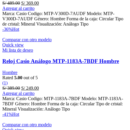
Original
Current
S/
489.00
S/
369.00
price
price
Agregar al carrito
was:
is:
Marca: Casio Codigo: MTP-V300D-7AUDF Modelo: MTP-
S/ 489.00.
S/ 369.00.
V300D-7AUDF Género: Hombre Forma de la caja: Circular Tipo
de cristal: Mineral Visualización: Análogo Tipo
-36%
Hot
Comparar con otro modelo
Quick view
Mi lista de deseo
Reloj Casio Análogo MTP-1183A-7BDF Hombre
Hombre
Rated
5.00
out of 5
(1)
Original
Current
S/
389.00
S/
249.00
price
price
Agregar al carrito
was:
is:
Marca: Casio Codigo: MTP-1183A-7BDF Modelo: MTP-1183A-
S/ 389.00.
S/ 249.00.
7BDF Género: Hombre Forma de la caja: Circular Tipo de cristal:
Mineral Visualización: Análogo Tipo
-41%
Hot
Comparar con otro modelo
Quick view