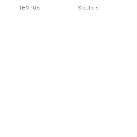
TEMPUS
Skechers
Términos y condiciones
Términos
Términos de envio
Políticas
Contáctanos
929286365
Nuestras redes