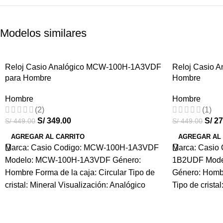
Modelos similares
Reloj Casio Analógico MCW-100H-1A3VDF
-22%
Reloj Casio
-38%
para Hombre
Hombre
HOT
HOT
Hombre
Hombre
(2)
(1)
S/
349.00
S/
27
S/
449.00
S/
449.00
AGREGAR AL CARRITO
AGREGAR AL
Marca: Casio Codigo: MCW-100H-1A3VDF
Marca: Casio
Modelo: MCW-100H-1A3VDF Género:
1B2UDF Mode
Hombre Forma de la caja: Circular Tipo de
Género: Hombr
cristal: Mineral Visualización: Analógico
Tipo de cristal
Tipo
Análogo Tipo