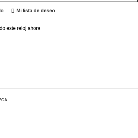
lo
Mi lista de deseo
o este reloj ahora!
EGA