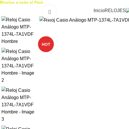

Envíos a todo el Perú
Inicio
RELOJES
Click to enlarge
-31%
HOT