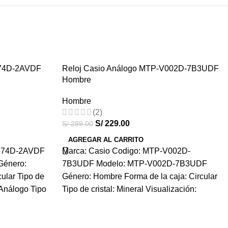
374D-2AVDF
Reloj Casio Análogo MTP-V002D-7B3UDF
-21%
Hombre
HOT
Hombre
(2)
S/
229.00
S/
289.00
AGREGAR AL CARRITO
1374D-2AVDF
Marca: Casio Codigo: MTP-V002D-
Género:
7B3UDF Modelo: MTP-V002D-7B3UDF
ular Tipo de
Género: Hombre Forma de la caja: Circular
: Análogo Tipo
Tipo de cristal: Mineral Visualización:
Análogo Tipo