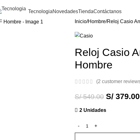
Tecnologia
Novedades
Tienda
Contáctanos
Inicio
Hombre
Reloj Casio 
Reloj Casio
Hombre
(
2
customer reviews
S/
379.00
S/
549.00
2 Unidades