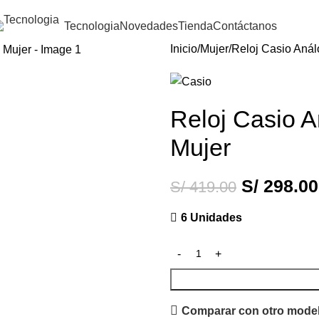
Tecnologia
Novedades
Tienda
Contáctanos
Inicio
Mujer
Reloj Casio An
Reloj Casio
Mujer
S/
298.00
S/
419.00
6 Unidades
Comparar con otro mode