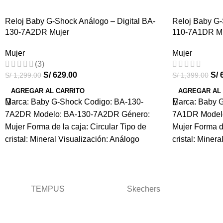
Reloj Baby G-Shock Análogo – Digital BA-
-52%
Reloj Baby G-
-55%
130-7A2DR Mujer
110-7A1DR M
HOT
HOT
Mujer
Mujer
(3)
S/
629.00
S/
6
S/
1,299.00
S/
1,399.00
AGREGAR AL CARRITO
AGREGAR AL
Marca: Baby G-Shock Codigo: BA-130-
Marca: Baby 
7A2DR Modelo: BA-130-7A2DR Género:
7A1DR Model
Mujer Forma de la caja: Circular Tipo de
Mujer Forma de
cristal: Mineral Visualización: Análogo
cristal: Miner
TEMPUS
Skechers