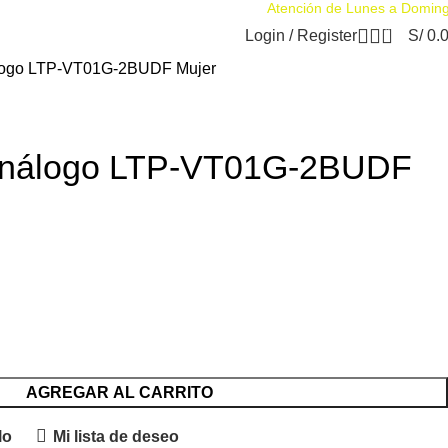
Atención de Lunes a Domin
0
Login / Register
S/
0.
álogo LTP-VT01G-2BUDF Mujer
 Análogo LTP-VT01G-2BUDF
AGREGAR AL CARRITO
lo
Mi lista de deseo