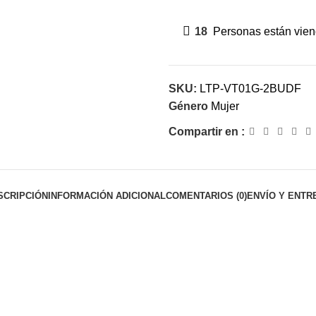
18
Personas están viend
SKU:
LTP-VT01G-2BUDF
Género
Mujer
Compartir en :
SCRIPCIÓN
INFORMACIÓN ADICIONAL
COMENTARIOS (0)
ENVÍO Y ENTR