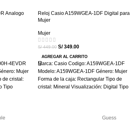
R Analogo
Reloj Casio A159WGEA-1DF Digital para
-22%
Mujer
HOT
Mujer
S/
349.00
S/
449.00
AGREGAR AL CARRITO
200H-4EVDR
Marca: Casio Codigo: A159WGEA-1DF
nero: Mujer
Modelo: A159WGEA-1DF Género: Mujer
 de cristal:
Forma de la caja: Rectangular Tipo de
o Tipo
cristal: Mineral Visualización: Digital Tipo
ole
Guess