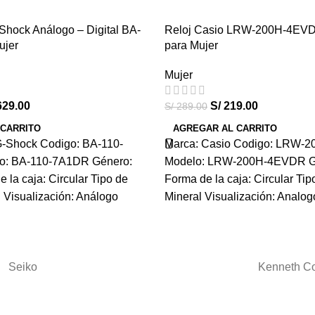
Shock Análogo – Digital BA-
Reloj Casio LRW-200H-4EVD
-24%
ujer
para Mujer
HOT
Mujer
29.00
S/
219.00
S/
289.00
 CARRITO
AGREGAR AL CARRITO
G-Shock Codigo: BA-110-
Marca: Casio Codigo: LRW-
o: BA-110-7A1DR Género:
Modelo: LRW-200H-4EVDR Gé
 la caja: Circular Tipo de
Forma de la caja: Circular Tipo
al Visualización: Análogo
Mineral Visualización: Analog
Seiko
Kenneth C