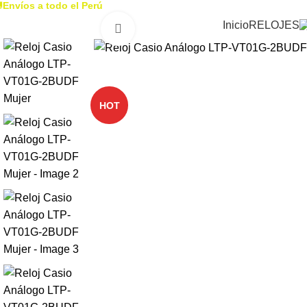

Envíos a todo el Perú
Inicio
RELOJES
Click to enlarge
-29%
HOT