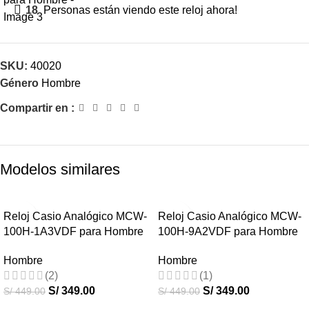
18
Personas están viendo este reloj ahora!
SKU:
40020
Género
Hombre
Compartir en :
Modelos similares
-22%
-22%
Reloj Casio Analógico MCW-
Reloj Casio Analógico MCW-
100H-1A3VDF para Hombre
100H-9A2VDF para Hombre
HOT
HOT
Hombre
Hombre
(2)
(1)
S/
349.00
S/
349.00
S/
449.00
S/
449.00