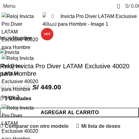
0
Menu
S/
0.0
Click to enlarge
-61%
HOT
Inicio
Hombre
Reloj Invicta Pro Diver LATAM Exclusive 40020
para Hombre
S/
449.00
S/
1,149.00
1 Unidades
AGREGAR AL CARRITO
Comparar con otro modelo
Mi lista de deseo