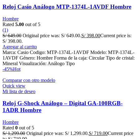
Reloj Casio Análogo MTP-1374L-1AVDF Hombre
Hombre
Rated
5.00
out of 5
(1)
S/
649.00
Original price was: S/ 649.00.
S/
398.00
Current price is:
S/ 398.00.
Agregar al carrito
Marca: Casio Codigo: MTP-1374L-1AVDF Modelo: MTP-1374L-
1AVDF Género: Hombre Forma de la caja: Circular Tipo de cristal:
Mineral Visualización: Análogo Tipo
-45%
Hot
Comparar con otro modelo
Quick view
Mi lista de deseo
Reloj G-Shock Análogo – Digital GA-100RGB-
1ADR Hombre
Hombre
Rated
0
out of 5
S/
1,299.00
Original price was: S/ 1,299.00.
S/
719.00
Current price
is: S/ 719.00.