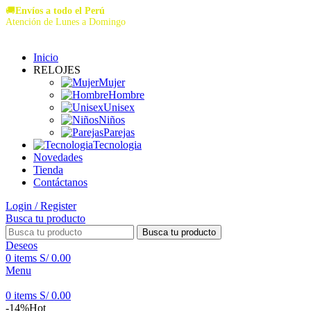
🚚
Envíos a todo el Perú
Atención de Lunes a Domingo
Inicio
RELOJES
Mujer
Hombre
Unisex
Niños
Parejas
Tecnologia
Novedades
Tienda
Contáctanos
Login / Register
Busca tu producto
Busca tu producto
Deseos
0
items
S/
0.00
Menu
0
items
S/
0.00
-14%
Hot