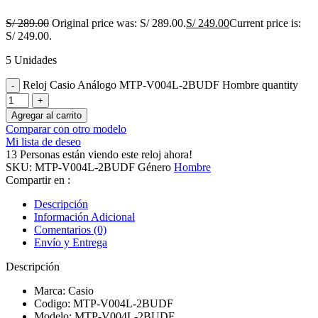
S/
289.00
Original price was: S/ 289.00.
S/
249.00
Current price is:
S/ 249.00.
5 Unidades
Reloj Casio Análogo MTP-V004L-2BUDF Hombre quantity
Agregar al carrito
Comparar con otro modelo
Mi lista de deseo
13
Personas están viendo este reloj ahora!
SKU:
MTP-V004L-2BUDF
Género
Hombre
Compartir en :
Descripción
Información Adicional
Comentarios (0)
Envío y Entrega
Descripción
Marca: Casio
Codigo: MTP-V004L-2BUDF
Modelo: MTP-V004L-2BUDF