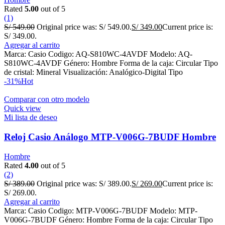
Rated
5.00
out of 5
(1)
S/
549.00
Original price was: S/ 549.00.
S/
349.00
Current price is:
S/ 349.00.
Agregar al carrito
Marca: Casio Codigo: AQ-S810WC-4AVDF Modelo: AQ-
S810WC-4AVDF Género: Hombre Forma de la caja: Circular Tipo
de cristal: Mineral Visualización: Analógico-Digital Tipo
-31%
Hot
Comparar con otro modelo
Quick view
Mi lista de deseo
Reloj Casio Análogo MTP-V006G-7BUDF Hombre
Hombre
Rated
4.00
out of 5
(2)
S/
389.00
Original price was: S/ 389.00.
S/
269.00
Current price is:
S/ 269.00.
Agregar al carrito
Marca: Casio Codigo: MTP-V006G-7BUDF Modelo: MTP-
V006G-7BUDF Género: Hombre Forma de la caja: Circular Tipo