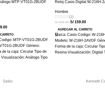
 Análogo MTP-VT01G-2BUDF
Reloj Casio Digital W-216H
-41%
Hombre
HOT
(1)
S/
159.00
S/
269.00
9.00
AGREGAR AL CARRITO
Marca: Casio Codigo: W-21
 CARRITO
o Codigo: MTP-VT01G-2BUDF
Modelo: W-216H-2AVDF Géne
-VT01G-2BUDF Género:
Forma de la caja: Circular Tipo
de la caja: Circular Tipo de
Resina Visualización: Digital 
al Visualización: Análogo Tipo
Seiko
Kenneth C