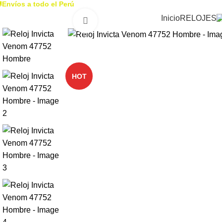

Envíos a todo el Perú
Inicio
RELOJES
Click to enlarge
-44%
HOT