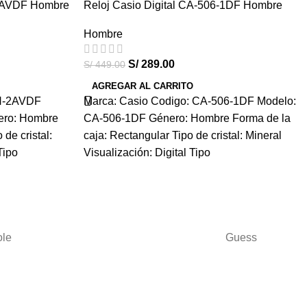
-2AVDF Hombre
Reloj Casio Digital CA-506-1DF Hombre
-36%
Hombre
HOT
S/
289.00
S/
449.00
AGREGAR AL CARRITO
6H-2AVDF
Marca: Casio Codigo: CA-506-1DF Modelo:
ro: Hombre
CA-506-1DF Género: Hombre Forma de la
 de cristal:
caja: Rectangular Tipo de cristal: Mineral
Tipo
Visualización: Digital Tipo
ole
Guess