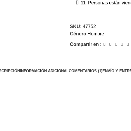
11
Personas están viend
SKU:
47752
Género
Hombre
Compartir en :
SCRIPCIÓN
INFORMACIÓN ADICIONAL
COMENTARIOS (1)
ENVÍO Y ENTR