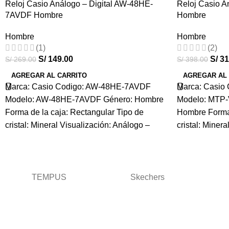
Reloj Casio Análogo – Digital AW-48HE-
-45%
Reloj Casio
-20%
7AVDF Hombre
Hombre
HOT
HOT
Hombre
Hombre
(1)
(2)
S/
149.00
S/
31
S/
269.00
S/
398.00
AGREGAR AL CARRITO
AGREGAR AL
Marca: Casio Codigo: AW-48HE-7AVDF
Marca: Casi
Modelo: AW-48HE-7AVDF Género: Hombre
Modelo: MTP
Forma de la caja: Rectangular Tipo de
Hombre Forma 
cristal: Mineral Visualización: Análogo –
cristal: Miner
TEMPUS
Skechers