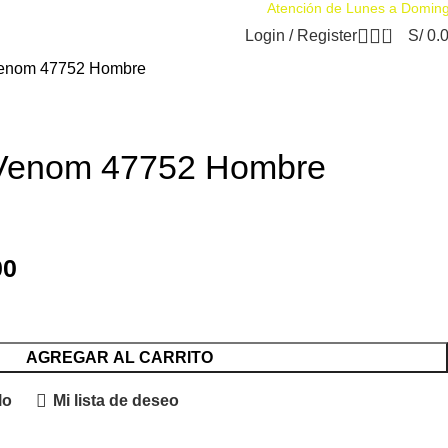
Atención de Lunes a Domin
0
Login / Register
S/
0.
 Venom 47752 Hombre
a Venom 47752 Hombre
00
AGREGAR AL CARRITO
lo
Mi lista de deseo