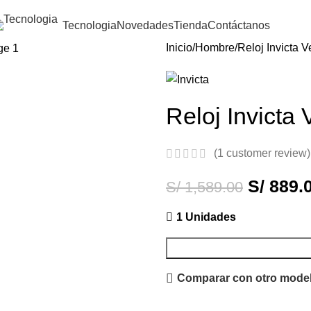
Tecnologia
Novedades
Tienda
Contáctanos
Inicio
Hombre
Reloj Invicta
Reloj Invict
(
1
customer review)
S/
889.
S/
1,589.00
1 Unidades
Comparar con otro mode