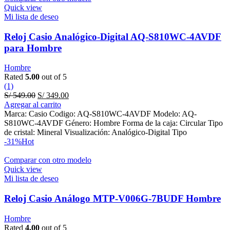
Quick view
Mi lista de deseo
Reloj Casio Analógico-Digital AQ-S810WC-4AVDF
para Hombre
Hombre
Rated
5.00
out of 5
(1)
Original
Current
S/
549.00
S/
349.00
price
price
Agregar al carrito
was:
is:
Marca: Casio Codigo: AQ-S810WC-4AVDF Modelo: AQ-
S/ 549.00.
S/ 349.00.
S810WC-4AVDF Género: Hombre Forma de la caja: Circular Tipo
de cristal: Mineral Visualización: Analógico-Digital Tipo
-31%
Hot
Comparar con otro modelo
Quick view
Mi lista de deseo
Reloj Casio Análogo MTP-V006G-7BUDF Hombre
Hombre
Rated
4.00
out of 5