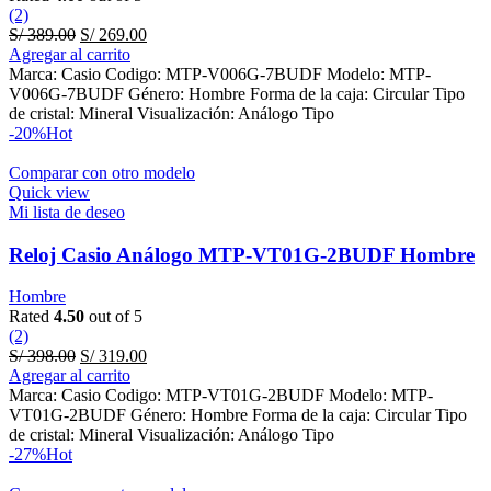
(2)
Original
Current
S/
389.00
S/
269.00
price
price
Agregar al carrito
was:
is:
Marca: Casio Codigo: MTP-V006G-7BUDF Modelo: MTP-
S/ 389.00.
S/ 269.00.
V006G-7BUDF Género: Hombre Forma de la caja: Circular Tipo
de cristal: Mineral Visualización: Análogo Tipo
-20%
Hot
Comparar con otro modelo
Quick view
Mi lista de deseo
Reloj Casio Análogo MTP-VT01G-2BUDF Hombre
Hombre
Rated
4.50
out of 5
(2)
Original
Current
S/
398.00
S/
319.00
price
price
Agregar al carrito
was:
is:
Marca: Casio Codigo: MTP-VT01G-2BUDF Modelo: MTP-
S/ 398.00.
S/ 319.00.
VT01G-2BUDF Género: Hombre Forma de la caja: Circular Tipo
de cristal: Mineral Visualización: Análogo Tipo
-27%
Hot