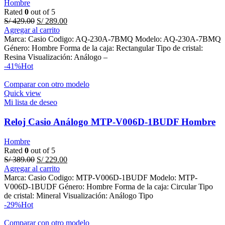
Hombre
Rated
0
out of 5
Original
Current
S/
429.00
S/
289.00
price
price
Agregar al carrito
was:
is:
Marca: Casio Codigo: AQ-230A-7BMQ Modelo: AQ-230A-7BMQ
S/ 429.00.
S/ 289.00.
Género: Hombre Forma de la caja: Rectangular Tipo de cristal:
Resina Visualización: Análogo –
-41%
Hot
Comparar con otro modelo
Quick view
Mi lista de deseo
Reloj Casio Análogo MTP-V006D-1BUDF Hombre
Hombre
Rated
0
out of 5
Original
Current
S/
389.00
S/
229.00
price
price
Agregar al carrito
was:
is:
Marca: Casio Codigo: MTP-V006D-1BUDF Modelo: MTP-
S/ 389.00.
S/ 229.00.
V006D-1BUDF Género: Hombre Forma de la caja: Circular Tipo
de cristal: Mineral Visualización: Análogo Tipo
-29%
Hot
Comparar con otro modelo