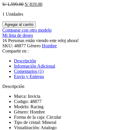
Original
Current
S/
1,599.00
S/
819.00
price
price
1 Unidades
was:
is:
S/ 1,599.00.
S/ 819.00.
Reloj
Agregar al carrito
Invicta
Comparar con otro modelo
Racing
Mi lista de deseo
48877
16
Personas están viendo este reloj ahora!
Hombre
SKU:
48877
Género
Hombre
quantity
Compartir en :
Descripción
Información Adicional
Comentarios (1)
Envío y Entrega
Descripción
Marca: Invicta
Codigo: 48877
Modelo: Racing
Género: Hombre
Forma de la caja: Circular
Tipo de cristal: Mineral
Visualización: Analogo