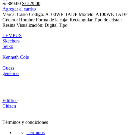
Original
Current
S/
389.00
S/
229.00
price
price
Agregar al carrito
was:
is:
Marca: Casio Codigo: A100WE-1ADF Modelo: A100WE-1ADF
S/ 389.00.
S/ 229.00.
Género: Hombre Forma de la caja: Rectangular Tipo de cristal:
Resina Visualización: Digital Tipo
TEMPUS
Skechers
Seiko
Kenneth Cole
Guess
genérico
Ediffice
Citizen
Términos y condiciones
Términos