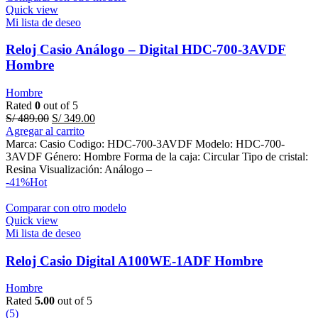
Quick view
Mi lista de deseo
Reloj Casio Análogo – Digital HDC-700-3AVDF
Hombre
Hombre
Rated
0
out of 5
Original
Current
S/
489.00
S/
349.00
price
price
Agregar al carrito
was:
is:
Marca: Casio Codigo: HDC-700-3AVDF Modelo: HDC-700-
S/ 489.00.
S/ 349.00.
3AVDF Género: Hombre Forma de la caja: Circular Tipo de cristal:
Resina Visualización: Análogo –
-41%
Hot
Comparar con otro modelo
Quick view
Mi lista de deseo
Reloj Casio Digital A100WE-1ADF Hombre
Hombre
Rated
5.00
out of 5
(5)