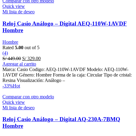
Comparar con otro modelo
Quick view
Mi lista de deseo
Reloj Casio Análogo – Digital AEQ-110W-1AVDF
Hombre
Hombre
Rated
5.00
out of 5
(4)
Original
Current
S/
449.00
S/
329.00
price
price
Agregar al carrito
was:
is:
Marca: Casio Codigo: AEQ-110W-1AVDF Modelo: AEQ-110W-
S/ 449.00.
S/ 329.00.
1AVDF Género: Hombre Forma de la caja: Circular Tipo de cristal:
Resina Visualización: Análogo –
-33%
Hot
Comparar con otro modelo
Quick view
Mi lista de deseo
Reloj Casio Análogo – Digital AQ-230A-7BMQ
Hombre