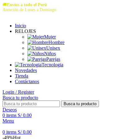
🚚
Envíos a todo el Perú
Atención de Lunes a Domingo
Inicio
RELOJES
Mujer
Hombre
Unisex
Niños
Parejas
Tecnologia
Novedades
Tienda
Contáctanos
Login / Register
Busca tu producto
Busca tu producto
Deseos
0
items
S/
0.00
Menu
0
items
S/
0.00
-49%
Hot