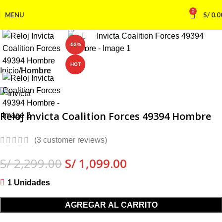
0
MENU
S/
0.0
Click to enlarge
-52%
HOT
Inicio
Hombre
Reloj Invicta Coalition Forces 49394 Hombre
(
3
customer reviews)
S/
2,299.00
S/
1,099.00
1 Unidades
AGREGAR AL CARRITO