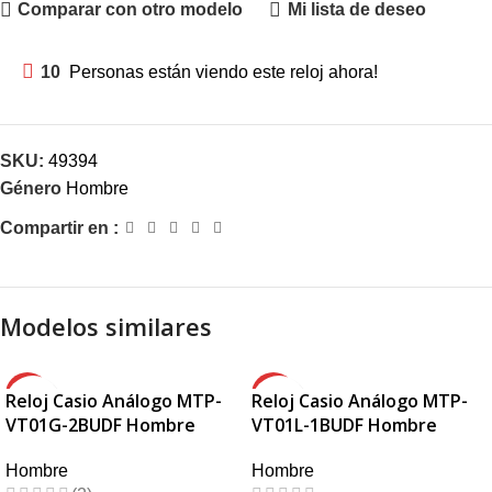
Comparar con otro modelo
Mi lista de deseo
10
Personas están viendo este reloj ahora!
SKU:
49394
Género
Hombre
Compartir en :
Modelos similares
-20%
-30%
Reloj Casio Análogo MTP-
Reloj Casio Análogo MTP-
VT01G-2BUDF Hombre
VT01L-1BUDF Hombre
HOT
HOT
Hombre
Hombre