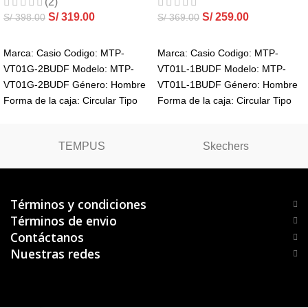
(2)
S/
319.00
S/
259.00
S/
398.00
S/
369.00
AGREGAR AL CARRITO
AGREGAR AL CARRITO
Marca: Casio Codigo: MTP-
Marca: Casio Codigo: MTP-
VT01G-2BUDF Modelo: MTP-
VT01L-1BUDF Modelo: MTP-
VT01G-2BUDF Género: Hombre
VT01L-1BUDF Género: Hombre
Forma de la caja: Circular Tipo
Forma de la caja: Circular Tipo
de cristal: Mineral Visualización:
de cristal: Mineral Visualización:
Análogo Tipo
Análogo Tipo
TEMPUS
Skechers
Términos y condiciones
Términos de envio
Contáctanos
Nuestras redes