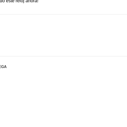
o este reloj ahora!
EGA