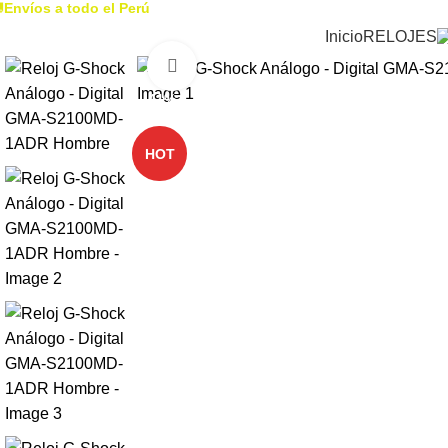

Envíos a todo el Perú
Inicio
RELOJES
Click to enlarge
-41%
HOT