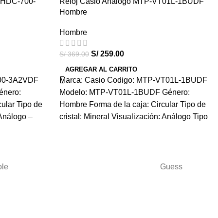
l HDC-700-
Reloj Casio Análogo MTP-VT01L-1BUDF
-30%
Hombre
HOT
Hombre
S/
259.00
S/
369.00
AGREGAR AL CARRITO
700-3A2VDF
Marca: Casio Codigo: MTP-VT01L-1BUDF
énero:
Modelo: MTP-VT01L-1BUDF Género:
ular Tipo de
Hombre Forma de la caja: Circular Tipo de
 Análogo –
cristal: Mineral Visualización: Análogo Tipo
ole
Guess