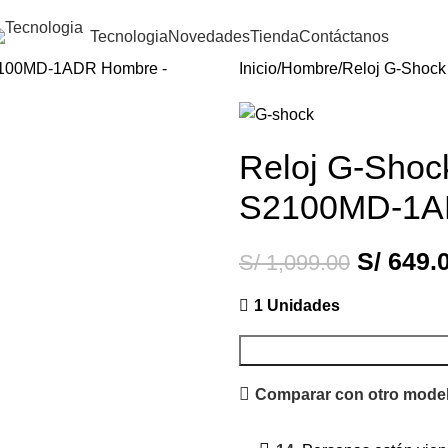
Tecnologia
Novedades
Tienda
Contáctanos
Inicio
Hombre
Reloj G-Shoc
Reloj G-Shoc
S2100MD-1A
S/
649.
S/
1,099.00
1 Unidades
Comparar con otro mode