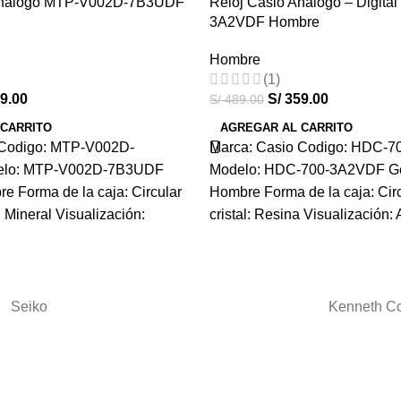
 Análogo MTP-V002D-7B3UDF
Reloj Casio Análogo – Digita
-27%
3A2VDF Hombre
HOT
Hombre
(1)
9.00
S/
359.00
S/
489.00
 CARRITO
AGREGAR AL CARRITO
 Codigo: MTP-V002D-
Marca: Casio Codigo: HDC-
lo: MTP-V002D-7B3UDF
Modelo: HDC-700-3A2VDF G
e Forma de la caja: Circular
Hombre Forma de la caja: Circ
: Mineral Visualización:
cristal: Resina Visualización:
Seiko
Kenneth C