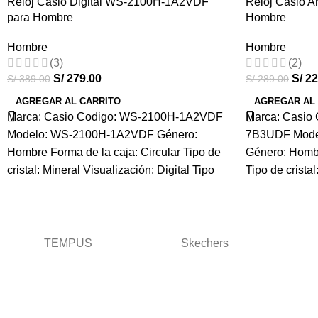
Reloj Casio Digital WS-2100H-1A2VDF
-28%
Reloj Casio
-21%
para Hombre
Hombre
HOT
HOT
Hombre
Hombre
(3)
(2)
S/
279.00
S/
22
S/
389.00
S/
289.00
AGREGAR AL CARRITO
AGREGAR AL
Marca: Casio Codigo: WS-2100H-1A2VDF
Marca: Casio
Modelo: WS-2100H-1A2VDF Género:
7B3UDF Mode
Hombre Forma de la caja: Circular Tipo de
Género: Hombr
cristal: Mineral Visualización: Digital Tipo
Tipo de cristal
Análogo Tipo
TEMPUS
Skechers