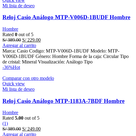
Quick view
Mi lista de deseo
Reloj Casio Análogo MTP-V006D-1BUDF Hombre
Hombre
Rated
0
out of 5
Original
Current
S/
389.00
S/
229.00
price
price
Agregar al carrito
was:
is:
Marca: Casio Codigo: MTP-V006D-1BUDF Modelo: MTP-
S/ 389.00.
S/ 229.00.
V006D-1BUDF Género: Hombre Forma de la caja: Circular Tipo
de cristal: Mineral Visualización: Análogo Tipo
-36%
Hot
Comparar con otro modelo
Quick view
Mi lista de deseo
Reloj Casio Análogo MTP-1183A-7BDF Hombre
Hombre
Rated
5.00
out of 5
(1)
Original
Current
S/
389.00
S/
249.00
price
price
Agregar al carrito