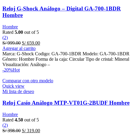
Reloj G-Shock Análogo – Digital GA-700-1BDR
Hombre
Hombre
Rated
5.00
out of 5
(2)
Original
Current
S/
999.00
S/
659.00
price
price
Agregar al carrito
was:
is:
Marca: G-Shock Codigo: GA-700-1BDR Modelo: GA-700-1BDR
S/ 999.00.
S/ 659.00.
Género: Hombre Forma de la caja: Circular Tipo de cristal: Mineral
Visualización: Análogo –
-20%
Hot
Comparar con otro modelo
Quick view
Mi lista de deseo
Reloj Casio Análogo MTP-VT01G-2BUDF Hombre
Hombre
Rated
4.50
out of 5
(2)
Original
Current
S/
398.00
S/
319.00