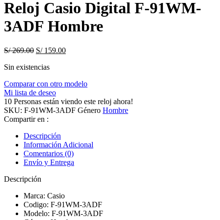
Reloj Casio Digital F-91WM-
3ADF Hombre
Original
Current
S/
269.00
S/
159.00
price
price
Sin existencias
was:
is:
S/ 269.00.
S/ 159.00.
Comparar con otro modelo
Mi lista de deseo
10
Personas están viendo este reloj ahora!
SKU:
F-91WM-3ADF
Género
Hombre
Compartir en :
Descripción
Información Adicional
Comentarios (0)
Envío y Entrega
Descripción
Marca: Casio
Codigo: F-91WM-3ADF
Modelo: F-91WM-3ADF