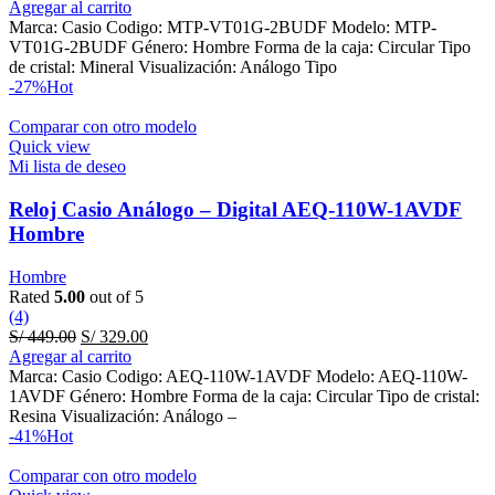
price
price
Agregar al carrito
was:
is:
Marca: Casio Codigo: MTP-VT01G-2BUDF Modelo: MTP-
S/ 398.00.
S/ 319.00.
VT01G-2BUDF Género: Hombre Forma de la caja: Circular Tipo
de cristal: Mineral Visualización: Análogo Tipo
-27%
Hot
Comparar con otro modelo
Quick view
Mi lista de deseo
Reloj Casio Análogo – Digital AEQ-110W-1AVDF
Hombre
Hombre
Rated
5.00
out of 5
(4)
Original
Current
S/
449.00
S/
329.00
price
price
Agregar al carrito
was:
is:
Marca: Casio Codigo: AEQ-110W-1AVDF Modelo: AEQ-110W-
S/ 449.00.
S/ 329.00.
1AVDF Género: Hombre Forma de la caja: Circular Tipo de cristal:
Resina Visualización: Análogo –
-41%
Hot
Comparar con otro modelo