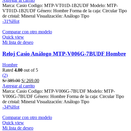
Agregar al carrito
was:
is:
Marca: Casio Codigo: MTP-VT01D-1B2UDF Modelo: MTP-
S/ 449.00.
S/ 279.00.
VT01D-1B2UDF Género: Hombre Forma de la caja: Circular Tipo
de cristal: Mineral Visualización: Análogo Tipo
-31%
Hot
Comparar con otro modelo
Quick view
Mi lista de deseo
Reloj Casio Análogo MTP-V006G-7BUDF Hombre
Hombre
Rated
4.00
out of 5
(2)
Original
Current
S/
389.00
S/
269.00
price
price
Agregar al carrito
was:
is:
Marca: Casio Codigo: MTP-V006G-7BUDF Modelo: MTP-
S/ 389.00.
S/ 269.00.
V006G-7BUDF Género: Hombre Forma de la caja: Circular Tipo
de cristal: Mineral Visualización: Análogo Tipo
-34%
Hot
Comparar con otro modelo
Quick view
Mi lista de deseo