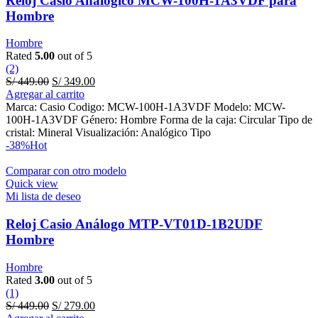
Reloj Casio Analógico MCW-100H-1A3VDF para
Hombre
Hombre
Rated
5.00
out of 5
(2)
Original
Current
S/
449.00
S/
349.00
price
price
Agregar al carrito
was:
is:
Marca: Casio Codigo: MCW-100H-1A3VDF Modelo: MCW-
S/ 449.00.
S/ 349.00.
100H-1A3VDF Género: Hombre Forma de la caja: Circular Tipo de
cristal: Mineral Visualización: Analógico Tipo
-38%
Hot
Comparar con otro modelo
Quick view
Mi lista de deseo
Reloj Casio Análogo MTP-VT01D-1B2UDF
Hombre
Hombre
Rated
3.00
out of 5
(1)
Original
Current
S/
449.00
S/
279.00
price
price