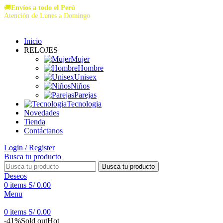
🚚
Envíos a todo el Perú
Atención de Lunes a Domingo
Inicio
RELOJES
Mujer
Hombre
Unisex
Niños
Parejas
Tecnologia
Novedades
Tienda
Contáctanos
Login / Register
Busca tu producto
Busca tu producto
Deseos
0
items
S/
0.00
Menu
0
items
S/
0.00
-41%
Sold out
Hot