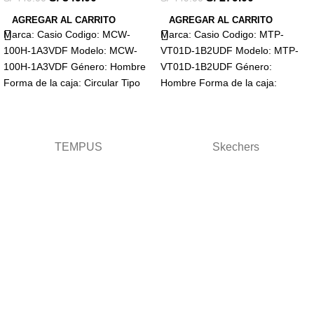
AGREGAR AL CARRITO
AGREGAR AL CARRITO
Marca: Casio Codigo: MCW-
Marca: Casio Codigo: MTP-
100H-1A3VDF Modelo: MCW-
VT01D-1B2UDF Modelo: MTP-
100H-1A3VDF Género: Hombre
VT01D-1B2UDF Género:
Forma de la caja: Circular Tipo
Hombre Forma de la caja:
de cristal: Mineral Visualización:
Circular Tipo de cristal: Mineral
Analógico Tipo
Visualización: Análogo Tipo
TEMPUS
Skechers
Términos y condiciones
Términos
Términos de envio