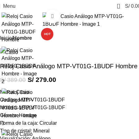
0
Menu
S/
0.0
Click to enlarge
-28%
HOT
Inicio
Hombre
Reloj Casio Análogo MTP-VT01G-1BUDF Hombre
S/
279.00
S/
389.00
Marca: Casio
Codigo: MTP-VT01G-1BUDF
Modelo: MTP-VT01G-1BUDF
Género: Hombre
Forma de la caja: Circular
Tipo de cristal: Mineral
Visualización: Análogo