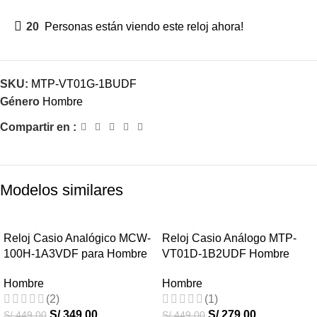
20
Personas están viendo este reloj ahora!
SKU:
MTP-VT01G-1BUDF
Género
Hombre
Compartir en :
Modelos similares
-22%
-38%
Reloj Casio Analógico MCW-
Reloj Casio Análogo MTP-
100H-1A3VDF para Hombre
VT01D-1B2UDF Hombre
HOT
HOT
Hombre
Hombre
(2)
(1)
S/
349.00
S/
279.00
S/
449.00
S/
449.00