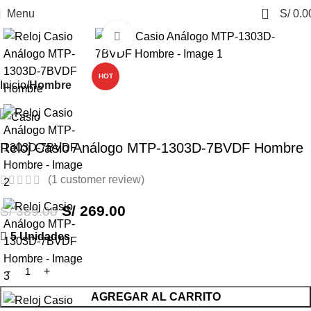
0
Menu
S/
0.0
Click to enlarge
-31%
HOT
Inicio
Hombre
Reloj Casio Análogo MTP-1303D-7BVDF Hombre
(
1
customer review)
S/
269.00
S/
389.00
5 Unidades
AGREGAR AL CARRITO