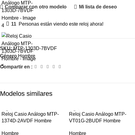
Comparar con otro modelo
Mi lista de deseo
11
Personas están viendo este reloj ahora!
SKU:
MTP-1303D-7BVDF
Género
Hombre
Compartir en :
Modelos similares
-38%
-20%
Reloj Casio Análogo MTP-
Reloj Casio Análogo MTP-
1374D-2AVDF Hombre
VT01G-2BUDF Hombre
HOT
HOT
Hombre
Hombre