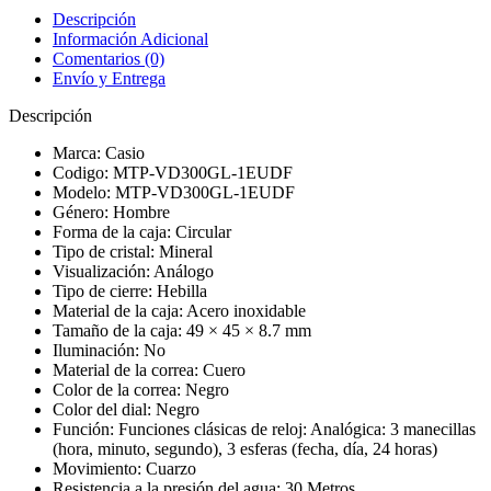
quantity
Descripción
Información Adicional
Comentarios (0)
Envío y Entrega
Descripción
Marca: Casio
Codigo: MTP-VD300GL-1EUDF
Modelo: MTP-VD300GL-1EUDF
Género: Hombre
Forma de la caja: Circular
Tipo de cristal: Mineral
Visualización: Análogo
Tipo de cierre: Hebilla
Material de la caja: Acero inoxidable
Tamaño de la caja: 49 × 45 × 8.7 mm
Iluminación: No
Material de la correa: Cuero
Color de la correa: Negro
Color del dial: Negro
Función: Funciones clásicas de reloj: Analógica: 3 manecillas
(hora, minuto, segundo), 3 esferas (fecha, día, 24 horas)
Movimiento: Cuarzo
Resistencia a la presión del agua: 30 Metros