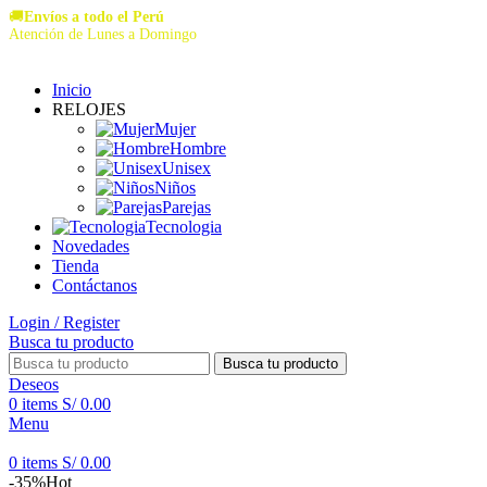
🚚
Envíos a todo el Perú
Atención de Lunes a Domingo
Inicio
RELOJES
Mujer
Hombre
Unisex
Niños
Parejas
Tecnologia
Novedades
Tienda
Contáctanos
Login / Register
Busca tu producto
Busca tu producto
Deseos
0
items
S/
0.00
Menu
0
items
S/
0.00
-35%
Hot