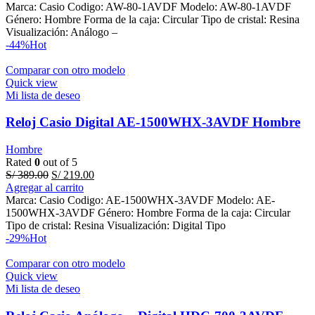
was:
is:
Marca: Casio Codigo: AW-80-1AVDF Modelo: AW-80-1AVDF
S/ 349.00.
S/ 229.00.
Género: Hombre Forma de la caja: Circular Tipo de cristal: Resina
Visualización: Análogo –
-44%
Hot
Comparar con otro modelo
Quick view
Mi lista de deseo
Reloj Casio Digital AE-1500WHX-3AVDF Hombre
Hombre
Rated
0
out of 5
Original
Current
S/
389.00
S/
219.00
price
price
Agregar al carrito
was:
is:
Marca: Casio Codigo: AE-1500WHX-3AVDF Modelo: AE-
S/ 389.00.
S/ 219.00.
1500WHX-3AVDF Género: Hombre Forma de la caja: Circular
Tipo de cristal: Resina Visualización: Digital Tipo
-29%
Hot
Comparar con otro modelo
Quick view
Mi lista de deseo