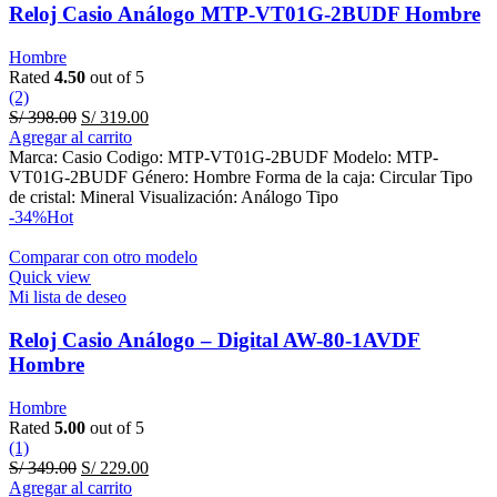
Reloj Casio Análogo MTP-VT01G-2BUDF Hombre
Hombre
Rated
4.50
out of 5
(2)
Original
Current
S/
398.00
S/
319.00
price
price
Agregar al carrito
was:
is:
Marca: Casio Codigo: MTP-VT01G-2BUDF Modelo: MTP-
S/ 398.00.
S/ 319.00.
VT01G-2BUDF Género: Hombre Forma de la caja: Circular Tipo
de cristal: Mineral Visualización: Análogo Tipo
-34%
Hot
Comparar con otro modelo
Quick view
Mi lista de deseo
Reloj Casio Análogo – Digital AW-80-1AVDF
Hombre
Hombre
Rated
5.00
out of 5
(1)
Original
Current
S/
349.00
S/
229.00
price
price
Agregar al carrito