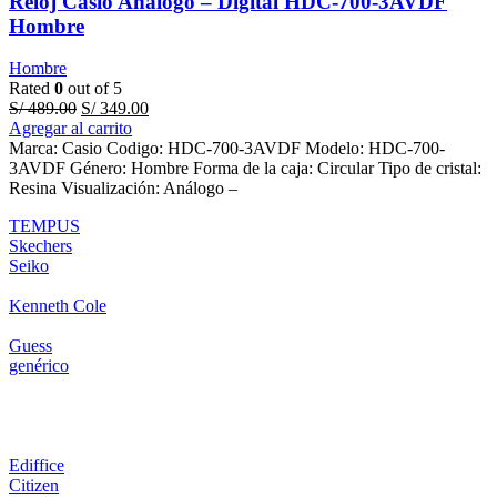
Reloj Casio Análogo – Digital HDC-700-3AVDF
Hombre
Hombre
Rated
0
out of 5
Original
Current
S/
489.00
S/
349.00
price
price
Agregar al carrito
was:
is:
Marca: Casio Codigo: HDC-700-3AVDF Modelo: HDC-700-
S/ 489.00.
S/ 349.00.
3AVDF Género: Hombre Forma de la caja: Circular Tipo de cristal:
Resina Visualización: Análogo –
TEMPUS
Skechers
Seiko
Kenneth Cole
Guess
genérico
Ediffice
Citizen