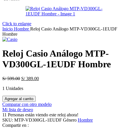
Click to enlarge
Inicio
Hombre
Reloj Casio Análogo MTP-VD300GL-1EUDF
Hombre
Reloj Casio Análogo MTP-
VD300GL-1EUDF Hombre
Original
Current
S/
599.00
S/
389.00
price
price
1 Unidades
was:
is:
S/ 599.00.
S/ 389.00.
Reloj
Agregar al carrito
Casio
Comparar con otro modelo
Análogo
Mi lista de deseo
MTP-
11
Personas están viendo este reloj ahora!
VD300GL-
SKU:
MTP-VD300GL-1EUDF
Género
Hombre
1EUDF
Compartir en :
Hombre