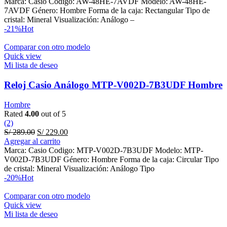
was:
is:
Marca: Casio Codigo: AW-48HE-7AVDF Modelo: AW-48HE-
S/ 269.00.
S/ 149.00.
7AVDF Género: Hombre Forma de la caja: Rectangular Tipo de
cristal: Mineral Visualización: Análogo –
-21%
Hot
Comparar con otro modelo
Quick view
Mi lista de deseo
Reloj Casio Análogo MTP-V002D-7B3UDF Hombre
Hombre
Rated
4.00
out of 5
(2)
Original
Current
S/
289.00
S/
229.00
price
price
Agregar al carrito
was:
is:
Marca: Casio Codigo: MTP-V002D-7B3UDF Modelo: MTP-
S/ 289.00.
S/ 229.00.
V002D-7B3UDF Género: Hombre Forma de la caja: Circular Tipo
de cristal: Mineral Visualización: Análogo Tipo
-20%
Hot
Comparar con otro modelo
Quick view
Mi lista de deseo