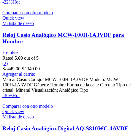
-22%
Hot
Comparar con otro modelo
Quick view
Mi lista de deseo
Reloj Casio Analógico MCW-100H-1A3VDF para
Hombre
Hombre
Rated
5.00
out of 5
(2)
Original
Current
S/
449.00
S/
349.00
price
price
Agregar al carrito
was:
is:
Marca: Casio Codigo: MCW-100H-1A3VDF Modelo: MCW-
S/ 449.00.
S/ 349.00.
100H-1A3VDF Género: Hombre Forma de la caja: Circular Tipo de
cristal: Mineral Visualización: Analógico Tipo
-36%
Hot
Comparar con otro modelo
Quick view
Mi lista de deseo
Reloj Casio Analógico-Digital AQ-S810WC-4AVDF