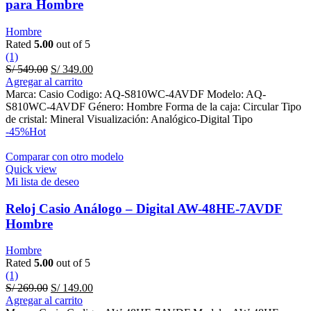
para Hombre
Hombre
Rated
5.00
out of 5
(1)
Original
Current
S/
549.00
S/
349.00
price
price
Agregar al carrito
was:
is:
Marca: Casio Codigo: AQ-S810WC-4AVDF Modelo: AQ-
S/ 549.00.
S/ 349.00.
S810WC-4AVDF Género: Hombre Forma de la caja: Circular Tipo
de cristal: Mineral Visualización: Analógico-Digital Tipo
-45%
Hot
Comparar con otro modelo
Quick view
Mi lista de deseo
Reloj Casio Análogo – Digital AW-48HE-7AVDF
Hombre
Hombre
Rated
5.00
out of 5
(1)
Original
Current
S/
269.00
S/
149.00
price
price
Agregar al carrito