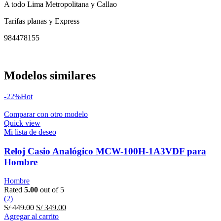
A todo Lima Metropolitana y Callao
Tarifas planas y Express
984478155
Modelos similares
-22%
Hot
Comparar con otro modelo
Quick view
Mi lista de deseo
Reloj Casio Analógico MCW-100H-1A3VDF para
Hombre
Hombre
Rated
5.00
out of 5
(2)
Original
Current
S/
449.00
S/
349.00
price
price
Agregar al carrito