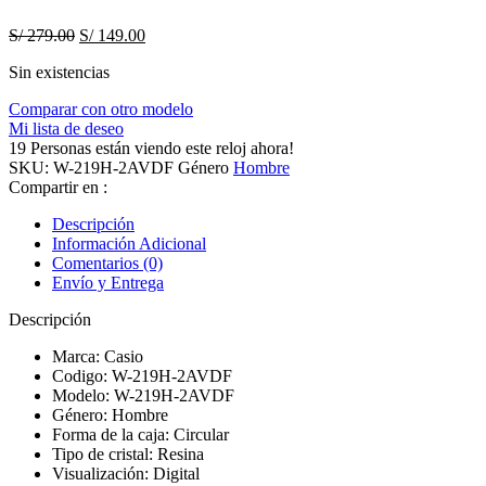
Original
Current
S/
279.00
S/
149.00
price
price
Sin existencias
was:
is:
S/ 279.00.
S/ 149.00.
Comparar con otro modelo
Mi lista de deseo
19
Personas están viendo este reloj ahora!
SKU:
W-219H-2AVDF
Género
Hombre
Compartir en :
Descripción
Información Adicional
Comentarios (0)
Envío y Entrega
Descripción
Marca: Casio
Codigo: W-219H-2AVDF
Modelo: W-219H-2AVDF
Género: Hombre
Forma de la caja: Circular
Tipo de cristal: Resina
Visualización: Digital