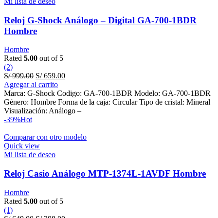
Mi lista de deseo
Reloj G-Shock Análogo – Digital GA-700-1BDR
Hombre
Hombre
Rated
5.00
out of 5
(2)
Original
Current
S/
999.00
S/
659.00
price
price
Agregar al carrito
was:
is:
Marca: G-Shock Codigo: GA-700-1BDR Modelo: GA-700-1BDR
S/ 999.00.
S/ 659.00.
Género: Hombre Forma de la caja: Circular Tipo de cristal: Mineral
Visualización: Análogo –
-39%
Hot
Comparar con otro modelo
Quick view
Mi lista de deseo
Reloj Casio Análogo MTP-1374L-1AVDF Hombre
Hombre
Rated
5.00
out of 5
(1)