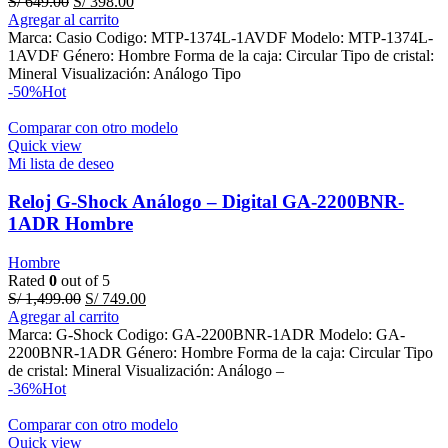
Original
Current
S/
649.00
S/
398.00
price
price
Agregar al carrito
was:
is:
Marca: Casio Codigo: MTP-1374L-1AVDF Modelo: MTP-1374L-
S/ 649.00.
S/ 398.00.
1AVDF Género: Hombre Forma de la caja: Circular Tipo de cristal:
Mineral Visualización: Análogo Tipo
-50%
Hot
Comparar con otro modelo
Quick view
Mi lista de deseo
Reloj G-Shock Análogo – Digital GA-2200BNR-
1ADR Hombre
Hombre
Rated
0
out of 5
Original
Current
S/
1,499.00
S/
749.00
price
price
Agregar al carrito
was:
is:
Marca: G-Shock Codigo: GA-2200BNR-1ADR Modelo: GA-
S/ 1,499.00.
S/ 749.00.
2200BNR-1ADR Género: Hombre Forma de la caja: Circular Tipo
de cristal: Mineral Visualización: Análogo –
-36%
Hot
Comparar con otro modelo
Quick view