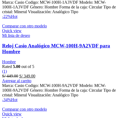
was:
is:
Marca: Casio Codigo: MCW-100H-1A3VDF Modelo: MCW-
S/ 449.00.
S/ 349.00.
100H-1A3VDF Género: Hombre Forma de la caja: Circular Tipo de
cristal: Mineral Visualización: Analógico Tipo
-22%
Hot
Comparar con otro modelo
Quick view
Mi lista de deseo
Reloj Casio Analógico MCW-100H-9A2VDF para
Hombre
Hombre
Rated
5.00
out of 5
(1)
Original
Current
S/
449.00
S/
349.00
price
price
Agregar al carrito
was:
is:
Marca: Casio Codigo: MCW-100H-9A2VDF Modelo: MCW-
S/ 449.00.
S/ 349.00.
100H-9A2VDF Género: Hombre Forma de la caja: Circular Tipo de
cristal: Mineral Visualización: Analógico Tipo
-34%
Hot
Comparar con otro modelo
Quick view