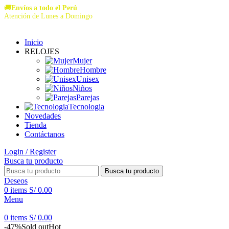
🚚
Envíos a todo el Perú
Atención de Lunes a Domingo
Inicio
RELOJES
Mujer
Hombre
Unisex
Niños
Parejas
Tecnologia
Novedades
Tienda
Contáctanos
Login / Register
Busca tu producto
Busca tu producto
Deseos
0
items
S/
0.00
Menu
0
items
S/
0.00
-47%
Sold out
Hot