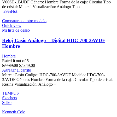
S/ 389.00.
S/ 229.00.
V006D-1BUDF Género: Hombre Forma de la caja: Circular Tipo
de cristal: Mineral Visualización: Análogo Tipo
-29%
Hot
Comparar con otro modelo
Quick view
Mi lista de deseo
Reloj Casio Análogo – Digital HDC-700-3AVDF
Hombre
Hombre
Rated
0
out of 5
Original
Current
S/
489.00
S/
349.00
price
price
Agregar al carrito
was:
is:
Marca: Casio Codigo: HDC-700-3AVDF Modelo: HDC-700-
S/ 489.00.
S/ 349.00.
3AVDF Género: Hombre Forma de la caja: Circular Tipo de cristal:
Resina Visualización: Análogo –
TEMPUS
Skechers
Seiko
Kenneth Cole