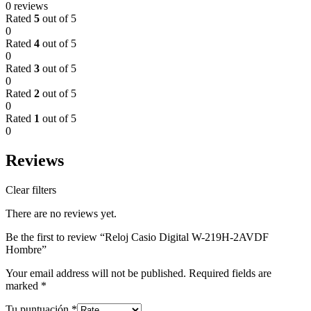
0 reviews
Rated
5
out of 5
0
Rated
4
out of 5
0
Rated
3
out of 5
0
Rated
2
out of 5
0
Rated
1
out of 5
0
Reviews
Clear filters
There are no reviews yet.
Be the first to review “Reloj Casio Digital W-219H-2AVDF
Hombre”
Your email address will not be published.
Required fields are
marked
*
Tu puntuación
*