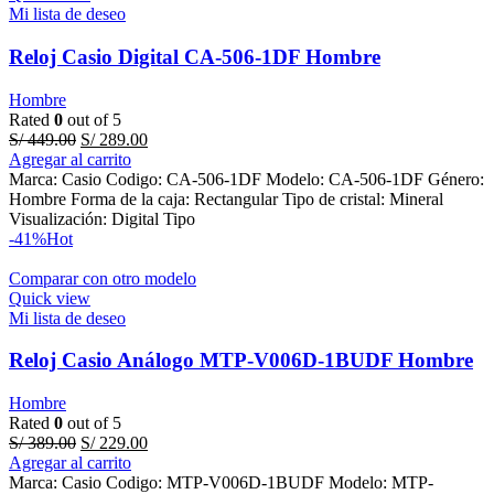
Mi lista de deseo
Reloj Casio Digital CA-506-1DF Hombre
Hombre
Rated
0
out of 5
Original
Current
S/
449.00
S/
289.00
price
price
Agregar al carrito
was:
is:
Marca: Casio Codigo: CA-506-1DF Modelo: CA-506-1DF Género:
S/ 449.00.
S/ 289.00.
Hombre Forma de la caja: Rectangular Tipo de cristal: Mineral
Visualización: Digital Tipo
-41%
Hot
Comparar con otro modelo
Quick view
Mi lista de deseo
Reloj Casio Análogo MTP-V006D-1BUDF Hombre
Hombre
Rated
0
out of 5
Original
Current
S/
389.00
S/
229.00
price
price
Agregar al carrito
was:
is:
Marca: Casio Codigo: MTP-V006D-1BUDF Modelo: MTP-