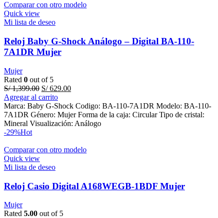
Comparar con otro modelo
Quick view
Mi lista de deseo
Reloj Baby G-Shock Análogo – Digital BA-110-
7A1DR Mujer
Mujer
Rated
0
out of 5
Original
Current
S/
1,399.00
S/
629.00
price
price
Agregar al carrito
was:
is:
Marca: Baby G-Shock Codigo: BA-110-7A1DR Modelo: BA-110-
S/ 1,399.00.
S/ 629.00.
7A1DR Género: Mujer Forma de la caja: Circular Tipo de cristal:
Mineral Visualización: Análogo
-29%
Hot
Comparar con otro modelo
Quick view
Mi lista de deseo
Reloj Casio Digital A168WEGB-1BDF Mujer
Mujer
Rated
5.00
out of 5