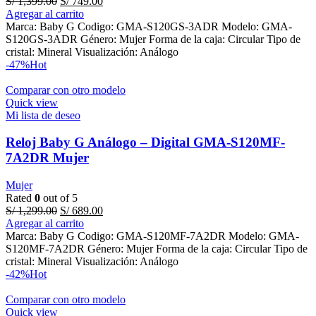
Original
Current
S/
1,399.00
S/
749.00
price
price
Agregar al carrito
was:
is:
Marca: Baby G Codigo: GMA-S120GS-3ADR Modelo: GMA-
S/ 1,399.00.
S/ 749.00.
S120GS-3ADR Género: Mujer Forma de la caja: Circular Tipo de
cristal: Mineral Visualización: Análogo
-47%
Hot
Comparar con otro modelo
Quick view
Mi lista de deseo
Reloj Baby G Análogo – Digital GMA-S120MF-
7A2DR Mujer
Mujer
Rated
0
out of 5
Original
Current
S/
1,299.00
S/
689.00
price
price
Agregar al carrito
was:
is:
Marca: Baby G Codigo: GMA-S120MF-7A2DR Modelo: GMA-
S/ 1,299.00.
S/ 689.00.
S120MF-7A2DR Género: Mujer Forma de la caja: Circular Tipo de
cristal: Mineral Visualización: Análogo
-42%
Hot
Comparar con otro modelo
Quick view