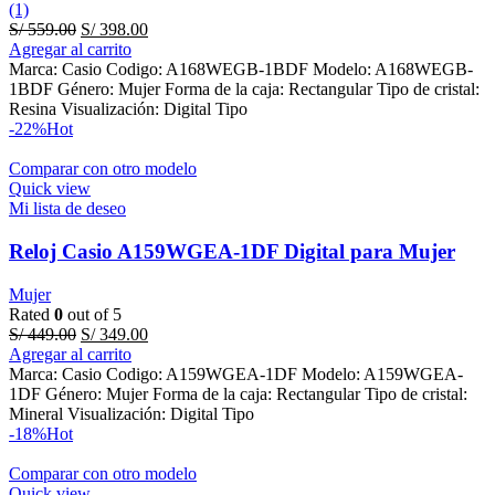
(1)
Original
Current
S/
559.00
S/
398.00
price
price
Agregar al carrito
was:
is:
Marca: Casio Codigo: A168WEGB-1BDF Modelo: A168WEGB-
S/ 559.00.
S/ 398.00.
1BDF Género: Mujer Forma de la caja: Rectangular Tipo de cristal:
Resina Visualización: Digital Tipo
-22%
Hot
Comparar con otro modelo
Quick view
Mi lista de deseo
Reloj Casio A159WGEA-1DF Digital para Mujer
Mujer
Rated
0
out of 5
Original
Current
S/
449.00
S/
349.00
price
price
Agregar al carrito
was:
is:
Marca: Casio Codigo: A159WGEA-1DF Modelo: A159WGEA-
S/ 449.00.
S/ 349.00.
1DF Género: Mujer Forma de la caja: Rectangular Tipo de cristal:
Mineral Visualización: Digital Tipo
-18%
Hot
Comparar con otro modelo
Quick view