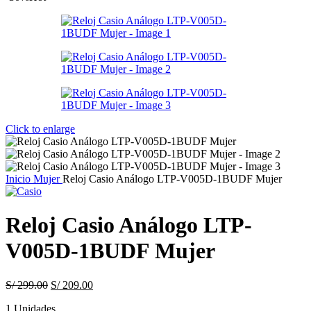
Click to enlarge
Inicio
Mujer
Reloj Casio Análogo LTP-V005D-1BUDF Mujer
Reloj Casio Análogo LTP-
V005D-1BUDF Mujer
Original
Current
S/
299.00
S/
209.00
price
price
1 Unidades
was:
is: