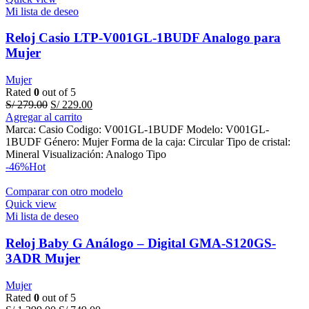
Mi lista de deseo
Reloj Casio LTP-V001GL-1BUDF Analogo para
Mujer
Mujer
Rated
0
out of 5
Original
Current
S/
279.00
S/
229.00
price
price
Agregar al carrito
was:
is:
Marca: Casio Codigo: V001GL-1BUDF Modelo: V001GL-
S/ 279.00.
S/ 229.00.
1BUDF Género: Mujer Forma de la caja: Circular Tipo de cristal:
Mineral Visualización: Analogo Tipo
-46%
Hot
Comparar con otro modelo
Quick view
Mi lista de deseo
Reloj Baby G Análogo – Digital GMA-S120GS-
3ADR Mujer
Mujer
Rated
0
out of 5