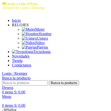
🚚
Envíos a todo el Perú
Atención de Lunes a Domingo
Inicio
RELOJES
Mujer
Hombre
Unisex
Niños
Parejas
Tecnologia
Novedades
Tienda
Contáctanos
Login / Register
Busca tu producto
Busca tu producto
Deseos
0
items
S/
0.00
Menu
0
items
S/
0.00
-30%
Hot