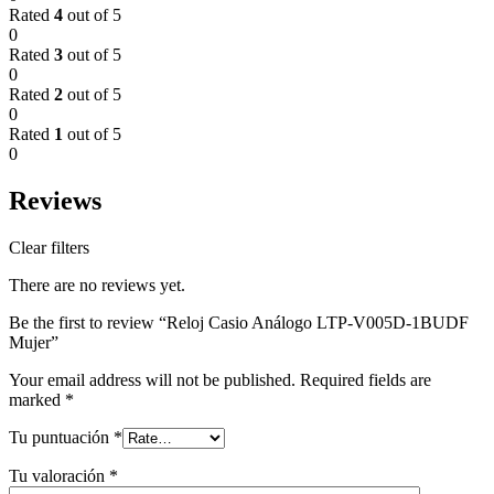
Rated
4
out of 5
0
Rated
3
out of 5
0
Rated
2
out of 5
0
Rated
1
out of 5
0
Reviews
Clear filters
There are no reviews yet.
Be the first to review “Reloj Casio Análogo LTP-V005D-1BUDF
Mujer”
Your email address will not be published.
Required fields are
marked
*
Tu puntuación
*
Tu valoración
*