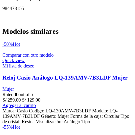
984478155
Modelos similares
-50%
Hot
Comparar con otro modelo
Quick view
Mi lista de deseo
Reloj Casio Análogo LQ-139AMV-7B3LDF Mujer
Mujer
Rated
0
out of 5
Original
Current
S/
259.00
S/
129.00
price
price
Agregar al carrito
was:
is:
Marca: Casio Codigo: LQ-139AMV-7B3LDF Modelo: LQ-
S/ 259.00.
S/ 129.00.
139AMV-7B3LDF Género: Mujer Forma de la caja: Circular Tipo
de cristal: Resina Visualización: Análogo Tipo
-55%
Hot