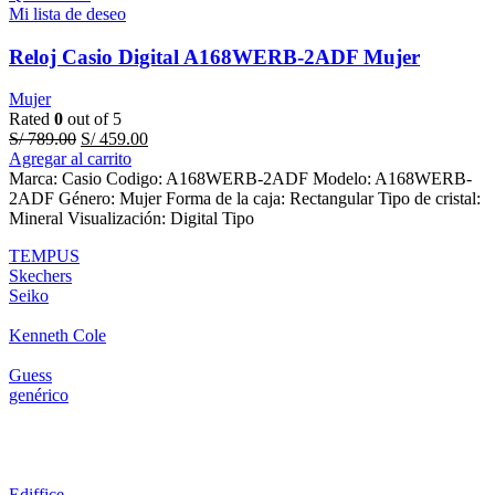
Mi lista de deseo
Reloj Casio Digital A168WERB-2ADF Mujer
Mujer
Rated
0
out of 5
Original
Current
S/
789.00
S/
459.00
price
price
Agregar al carrito
was:
is:
Marca: Casio Codigo: A168WERB-2ADF Modelo: A168WERB-
S/ 789.00.
S/ 459.00.
2ADF Género: Mujer Forma de la caja: Rectangular Tipo de cristal:
Mineral Visualización: Digital Tipo
TEMPUS
Skechers
Seiko
Kenneth Cole
Guess
genérico
Ediffice