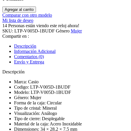
S/ 299.00.
S/ 209.00.
Reloj
Agregar al carrito
Casio
Comparar con otro modelo
Análogo
Mi lista de deseo
LTP-
14
Personas están viendo este reloj ahora!
V005D-
SKU:
LTP-V005D-1BUDF
Género
Mujer
1BUDF
Compartir en :
Mujer
quantity
Descripción
Información Adicional
Comentarios (0)
Envío y Entrega
Descripción
Marca: Casio
Codigo: LTP-V005D-1BUDF
Modelo: LTP-V005D-1BUDF
Género: Mujer
Forma de la caja: Circular
Tipo de cristal: Mineral
Visualización: Análogo
Tipo de cierre: Desplegable
Material de la caja: Acero Inoxidable
Dimensiones: 34 × 28.2 × 7.5 mm