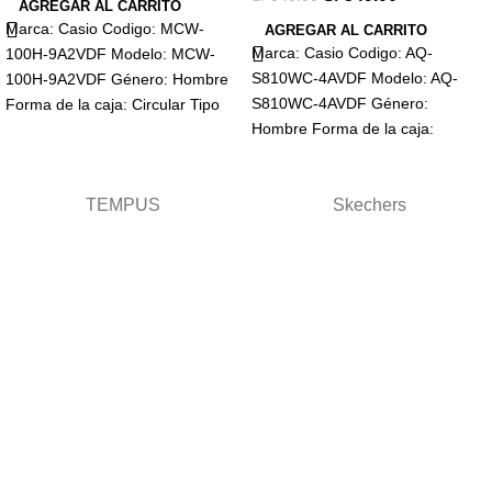
AGREGAR AL CARRITO
Marca: Casio Codigo: MCW-
AGREGAR AL CARRITO
Marca: Casio Codigo: AQ-
100H-9A2VDF Modelo: MCW-
S810WC-4AVDF Modelo: AQ-
100H-9A2VDF Género: Hombre
S810WC-4AVDF Género:
Forma de la caja: Circular Tipo
Hombre Forma de la caja:
de cristal: Mineral Visualización:
Circular Tipo de cristal: Mineral
Analógico Tipo
Visualización: Analógico-Digital
Tipo
TEMPUS
Skechers
Términos y condiciones
Términos
Términos de envio