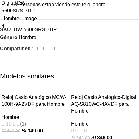
18
Personas están viendo este reloj ahora!
SKU:
DW-5600SRS-7DR
Género
Hombre
Compartir en :
Modelos similares
-22%
-36%
Reloj Casio Analógico MCW-
Reloj Casio Analógico-Digital
100H-9A2VDF para Hombre
AQ-S810WC-4AVDF para
HOT
HOT
Hombre
Hombre
(1)
Hombre
S/
349.00
S/
449.00
S/
349.00
S/
549.00