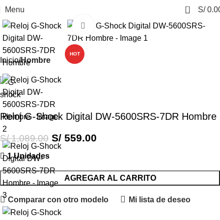
0
Menu
S/
0.0
Click to enlarge
-49%
HOT
Inicio
Hombre
Reloj G-Shock Digital DW-5600SRS-7DR Hombre
S/
559.00
S/
1,089.00
1 Unidades
AGREGAR AL CARRITO
Comparar con otro modelo
Mi lista de deseo