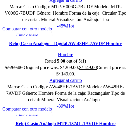
Agregar al carrito
Marca: Casio Codigo: MTP-V006G-7BUDF Modelo: MTP-
V006G-7BUDF Género: Hombre Forma de la caja: Circular Tipo
de cristal: Mineral Visualización: Análogo Tipo
-45%
Hot
Comparar con otro modelo
Quick view
Mi lista de deseo
Reloj Casio Análogo – Digital AW-48HE-7AVDF Hombre
Hombre
Rated
5.00
out of 5
(1)
S/
269.00
Original price was: S/ 269.00.
S/
149.00
Current price is:
S/ 149.00.
Agregar al carrito
Marca: Casio Codigo: AW-48HE-7AVDF Modelo: AW-48HE-
7AVDF Género: Hombre Forma de la caja: Rectangular Tipo de
cristal: Mineral Visualización: Análogo –
-39%
Hot
Comparar con otro modelo
Quick view
Mi lista de deseo
Reloj Casio Análogo MTP-1374L-1AVDF Hombre