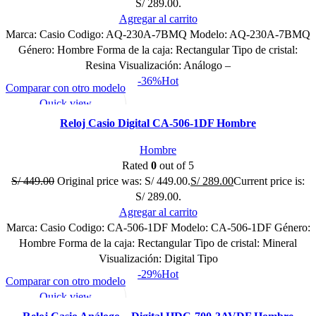
S/ 289.00.
Agregar al carrito
Marca: Casio Codigo: AQ-230A-7BMQ Modelo: AQ-230A-7BMQ
Género: Hombre Forma de la caja: Rectangular Tipo de cristal:
Resina Visualización: Análogo –
-36%
Hot
Comparar con otro modelo
Quick view
Mi lista de deseo
Reloj Casio Digital CA-506-1DF Hombre
Hombre
Rated
0
out of 5
S/
449.00
Original price was: S/ 449.00.
S/
289.00
Current price is:
S/ 289.00.
Agregar al carrito
Marca: Casio Codigo: CA-506-1DF Modelo: CA-506-1DF Género:
Hombre Forma de la caja: Rectangular Tipo de cristal: Mineral
Visualización: Digital Tipo
-29%
Hot
Comparar con otro modelo
Quick view
Mi lista de deseo