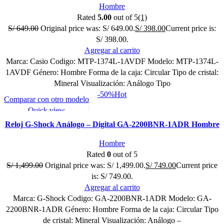
Hombre
Rated
5.00
out of 5
(1)
S/
649.00
Original price was: S/ 649.00.
S/
398.00
Current price is:
S/ 398.00.
Agregar al carrito
Marca: Casio Codigo: MTP-1374L-1AVDF Modelo: MTP-1374L-
1AVDF Género: Hombre Forma de la caja: Circular Tipo de cristal:
Mineral Visualización: Análogo Tipo
-50%
Hot
Comparar con otro modelo
Quick view
Mi lista de deseo
Reloj G-Shock Análogo – Digital GA-2200BNR-1ADR Hombre
Hombre
Rated
0
out of 5
S/
1,499.00
Original price was: S/ 1,499.00.
S/
749.00
Current price
is: S/ 749.00.
Agregar al carrito
Marca: G-Shock Codigo: GA-2200BNR-1ADR Modelo: GA-
2200BNR-1ADR Género: Hombre Forma de la caja: Circular Tipo
de cristal: Mineral Visualización: Análogo –