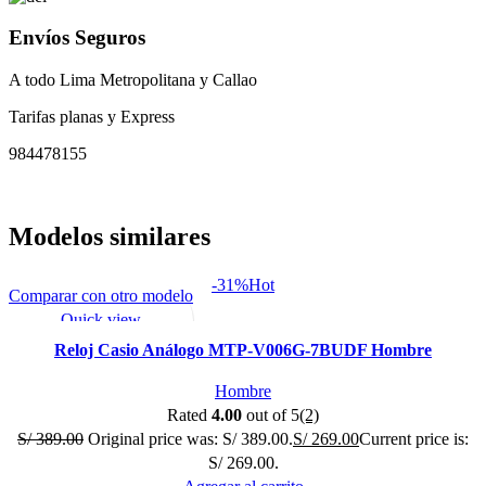
Envíos Seguros
A todo Lima Metropolitana y Callao
Tarifas planas y Express
984478155
Modelos similares
-31%
Hot
Comparar con otro modelo
Quick view
Mi lista de deseo
Reloj Casio Análogo MTP-V006G-7BUDF Hombre
Hombre
Rated
4.00
out of 5
(2)
S/
389.00
Original price was: S/ 389.00.
S/
269.00
Current price is:
S/ 269.00.