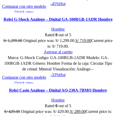
-45%
Hot
Comparar con otro modelo
Quick view
Mi lista de deseo
Reloj G-Shock Análogo – Digital GA-100RGB-1ADR Hombre
Hombre
Rated
0
out of 5
S/
1,299.00
Original price was: S/ 1,299.00.
S/
719.00
Current price
is: S/ 719.00.
Agregar al carrito
Marca: G-Shock Codigo: GA-100RGB-1ADR Modelo: GA-
100RGB-1ADR Género: Hombre Forma de la caja: Circular Tipo
de cristal: Mineral Visualización: Análogo –
-33%
Hot
Comparar con otro modelo
Quick view
Mi lista de deseo
Reloj Casio Análogo – Digital AQ-230A-7BMQ Hombre
Hombre
Rated
0
out of 5
S/
429.00
Original price was: S/ 429.00.
S/
289.00
Current price is: