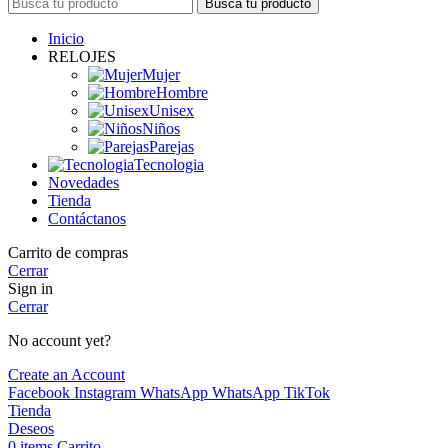
Busca tu producto
Inicio
RELOJES
Mujer
Hombre
Unisex
Niños
Parejas
Tecnologia
Novedades
Tienda
Contáctanos
Carrito de compras
Cerrar
Sign in
Cerrar
No account yet?
Create an Account
Facebook
Instagram
WhatsApp
WhatsApp
TikTok
Tienda
Deseos
0
items
Carrito