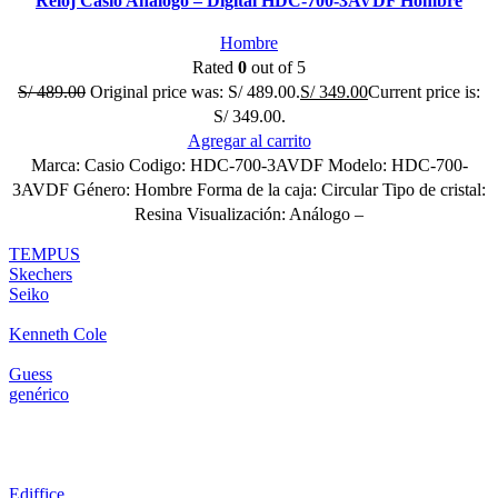
Reloj Casio Análogo – Digital HDC-700-3AVDF Hombre
Hombre
Rated
0
out of 5
S/
489.00
Original price was: S/ 489.00.
S/
349.00
Current price is:
S/ 349.00.
Agregar al carrito
Marca: Casio Codigo: HDC-700-3AVDF Modelo: HDC-700-
3AVDF Género: Hombre Forma de la caja: Circular Tipo de cristal:
Resina Visualización: Análogo –
TEMPUS
Skechers
Seiko
Kenneth Cole
Guess
genérico
Ediffice