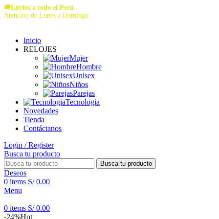
🚚
Envíos a todo el Perú
Atención de Lunes a Domingo
Inicio
RELOJES
Mujer
Hombre
Unisex
Niños
Parejas
Tecnologia
Novedades
Tienda
Contáctanos
Login / Register
Busca tu producto
Busca tu producto
Deseos
0
items
S/
0.00
Menu
0
items
S/
0.00
-24%
Hot