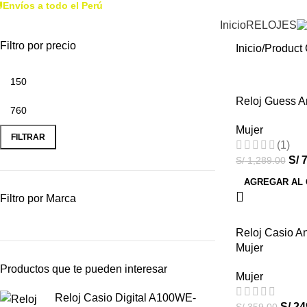

Envíos a todo el Perú
Inicio
RELOJES
Filtro por precio
Inicio
Product 
Reloj Guess 
-41%
Mujer
HOT
FILTRAR
(1)
S/
7
S/
1,289.00
AGREGAR AL 
Filtro por Marca
Reloj Casio 
-31%
Mujer
HOT
Productos que te pueden interesar
Mujer
Reloj Casio Digital A100WE-
S/
24