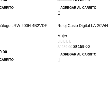
S/
359.00
CARRITO
AGREGAR AL CARRITO
Análogo LRW-200H-4B2VDF
Reloj Casio Digital LA-20W
-45%
Mujer
HOT
S/
159.00
S/
289.00
9.00
AGREGAR AL CARRITO
CARRITO