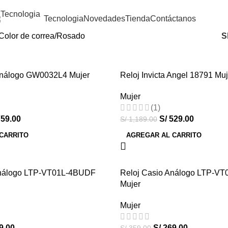
Tecnologia
Novedades
Tienda
Contáctanos
Color de correa
Rosado
S
Análogo GW0032L4 Mujer
Reloj Invicta Angel 18791 Muj
-56%
Mujer
HOT
(1)
59.00
S/
529.00
S/
1,189.00
CARRITO
AGREGAR AL CARRITO
Análogo LTP-VT01L-4BUDF
Reloj Casio Análogo LTP-V
-25%
Mujer
HOT
Mujer
9.00
S/
269.00