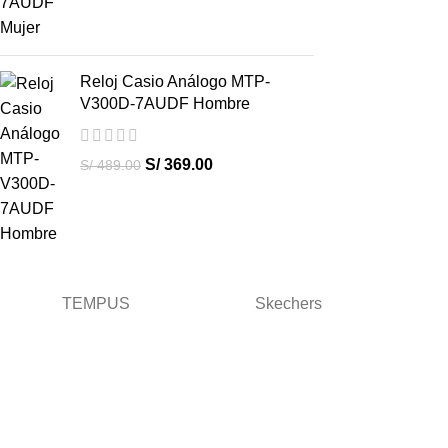
Reloj Casio Análogo MTP-
V300D-7AUDF Hombre
S/
369.00
S/
489.00
TEMPUS
Skechers
Términos y condiciones