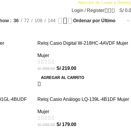
Atención de Lunes a Domin
0
Login / Register
S/
0.
how
36
72
108
144
er
Reloj Casio Digital W-218HC-4AVDF Mujer
-44%
Mujer
HOT
S/
219.00
S/
389.00
AGREGAR AL CARRITO
T01GL-4BUDF
Reloj Casio Análogo LQ-139L-4B1DF Mujer
-40%
Mujer
HOT
S/
179.00
S/
298.00