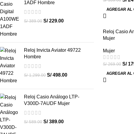
S/
359.00
1ADF Hombre
AGREGAR AL 
S/
229.00
S/
389.00
Reloj Casio 
-33%
Mujer
HOT
Reloj Invicta Aviator 49722
Mujer
Hombre
S/
17
S/
269.00
AGREGAR AL 
S/
498.00
S/
1,299.00
Reloj Casio Análogo LTP-
V300D-7AUDF Mujer
S/
389.00
S/
589.00